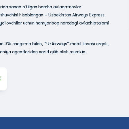
ida sanab o‘tilgan barcha aviaqatnovlar
ashuvchisi hisoblangan – Uzbekistan Airways Express
 yo‘lovchilar uchun hamyonbop narxdagi aviachiptalarni
n 3% chegirma bilan, “UzAirways” mobil ilovasi orqali,
aniya agentlaridan xarid qilib olish mumkin.