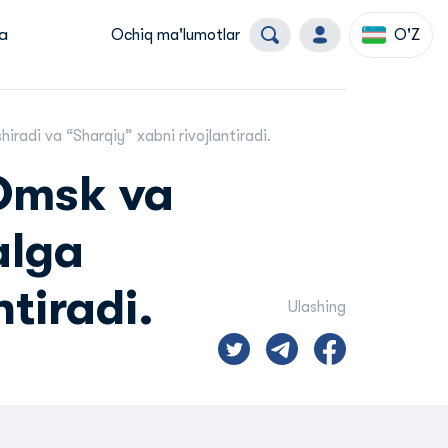
a
Ochiq ma'lumotlar
O'Z
adi va “Sharqiy” xabni rivojlantiradi.
Omsk va
alga
tiradi.
Ulashing