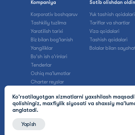
Kompaniya
Sotib olishdan oldi
Korporativ boshqaruv
Yuk tashish qoidalari
Tashkiliy tuzilma
Tariflar va shartlar
Yaratilish tarixi
Viza qoidalari
Biz bilan bog'lanish
Tashish qoidalari
Yangiliklar
Bolalar bilan sayohat
Bo'sh ish o'rinlari
Tenderlar
Ochiq ma'lumotlar
Charter reyslar
Ko'rsatilayotgan xizmatlarni yaxshilash maqsad
qolishingiz, maxfiylik siyosati va shaxsiy
ma'lumo
anglatadi.
Yopish
© 2026 Uzbekistan Airways