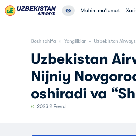
Muhim ma'lumot
Xari
Bosh sahifa
Yangiliklar
Uzbekistan Airways 
Uzbekistan Ai
Nijniy Novgoro
oshiradi va “Sh
2023 2 Fevral