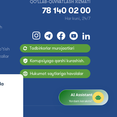
QO'LLAB-QUVVATLASH XIZMATI
78 140 02 00
Har kuni, 24/7
sh
Tadbirkorlar murojaatlari
'tish
allar
Korrupsiyaga qarshi kurashish.
Hukumat saytlariga havolalar
da
AI Assistant
Yordam kerakmi?