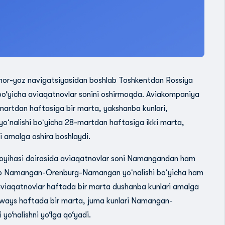
hor-yoz navigatsiyasidan boshlab Toshkentdan Rossiya
h bo‘yicha aviaqatnovlar sonini oshirmoqda. Aviakompaniya
artdan haftasiga bir marta, yakshanba kunlari,
oʻnalishi boʻyicha 28-martdan haftasiga ikki marta,
 amalga oshira boshlaydi.
 loyihasi doirasida aviaqatnovlar soni Namangandan ham
lab Namangan-Orenburg-Namangan yoʻnalishi boʻyicha ham
 aviaqatnovlar haftada bir marta dushanba kunlari amalga
irways haftada bir marta, juma kunlari Namangan-
yo‘nalishni yo‘lga qo‘yadi.