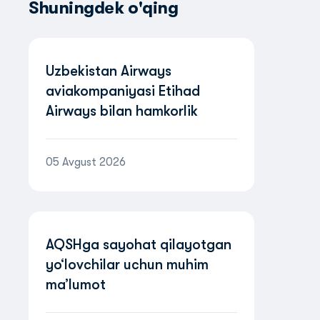
Shuningdek o'qing
Uzbekistan Airways
aviakompaniyasi Etihad
Airways bilan hamkorlik
tufayli BAAda yo‘nalishlar
tarmog‘ini kengaytirmoqda
05 Avgust 2026
AQSHga sayohat qilayotgan
yo‘lovchilar uchun muhim
ma’lumot