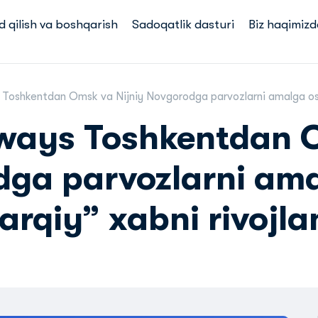
d qilish va boshqarish
Sadoqatlik dasturi
Biz haqimizd
Toshkentdan Omsk va Nijniy Novgorodga parvozlarni amalga oshir
rways Toshkentdan 
dga parvozlarni am
arqiy” xabni rivojlan