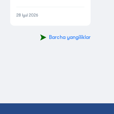
o‘tkazish to‘g‘risida NIZOM
28 Iyul 2026
Barcha yangiliklar