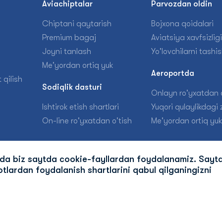
n
Aviachiptalar
Parvozdan oldin
Chiptani qaytarish
Bojxona qoidalari
Premium bagaj
Aviatsiya xavfsizligi
Joyni tanlash
Yo'lovchilarni tashi
Me'yordan ortiq yuk
Aeroportda
 qilish
Sodiqlik dasturi
Onlayn ro'yxatdan o
Ishtirok etish shartlari
Yuqori qulaylikdagi z
On-line ro'yxatdan o'tish
Me'yordan ortiq yuk
ida biz saytda cookie-fayllardan foydalanamiz. Sayt
tlardan foydalanish shartlarini qabul qilganingizni