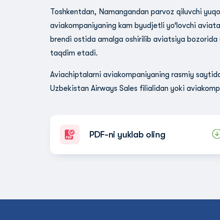
Toshkentdan, Namangandan parvoz qiluvchi yuqor
aviakompaniyaning kam byudjetli yo‘lovchi aviat
brendi ostida amalga oshirilib aviatsiya bozorida
taqdim etadi.
Aviachiptalarni aviakompaniyaning rasmiy saytida
Uzbekistan Airways Sales filialidan yoki aviakomp
PDF-ni yuklab oling