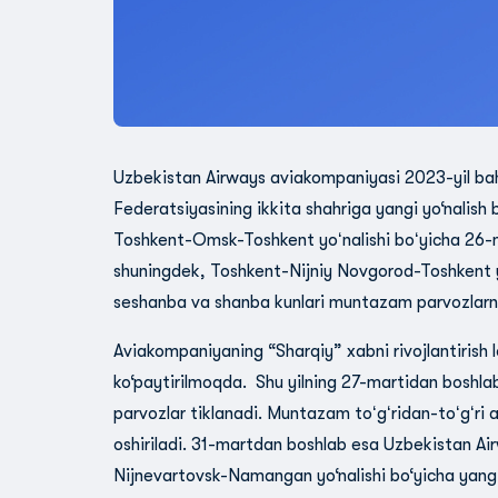
Uzbekistan Airways aviakompaniyasi 2023-yil ba
Federatsiyasining ikkita shahriga yangi yo‘nalis
Toshkent-Omsk-Toshkent yoʻnalishi boʻyicha 26-m
shuningdek, Toshkent-Nijniy Novgorod-Toshkent y
seshanba va shanba kunlari muntazam parvozlarni
Aviakompaniyaning “Sharqiy” xabni rivojlantirish
ko‘paytirilmoqda. Shu yilning 27-martidan bosh
parvozlar tiklanadi. Muntazam toʻgʻridan-toʻgʻri
oshiriladi. 31-martdan boshlab esa Uzbekistan A
Nijnevartovsk-Namangan yo‘nalishi bo‘yicha yangi 