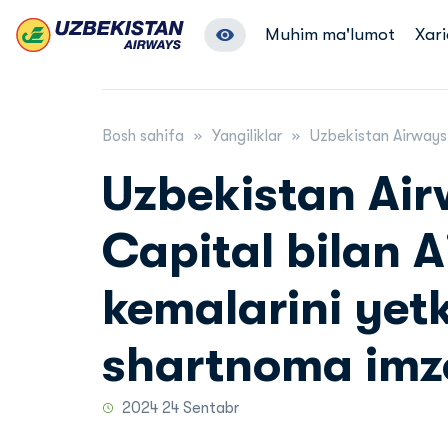
Muhim ma'lumot
Xari
Bosh sahifa
Yangiliklar
Uzbekistan Airways
Uzbekistan Ai
Capital bilan 
kemalarini yet
shartnoma imz
2024 24 Sentabr