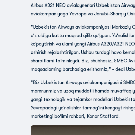
Airbus A321 NEO avialaynerlari Uzbekistan Airway
aviakompaniyaga Yevropa va Janubi-Sharqiy Osiyo 
"Uzbekistan Airways aviakompaniyasi Markaziy Os
o‘z oldiga katta maqsad qilib qo‘ygan. Yo‘nalishla
ko‘paytirish va ularni yangi Airbus A320/A321 N
oshirish rejalashtirilgan. Ushbu turdagi havo kem
sharoitlarni ta’minlaydi. Biz, shubhasiz, SMBC Av
maqsadlarning barchasiga erishamiz," - dedi Uzbe
"Biz Uzbekistan Airways aviakompaniyasini SMBC 
mamnunmiz va uzoq muddatli hamda muvaffaqiyat
yangi texnologik va tejamkor modellari Uzbekist
Yevropadagi yo‘nalishlar tarmog‘ini kengaytirish
marketingi bo‘limi rahbari, Konor Stafford.