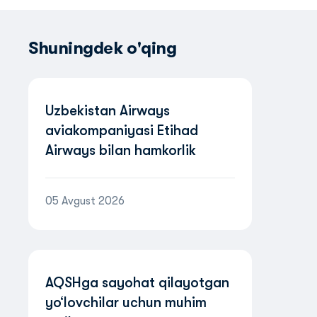
Shuningdek o'qing
Uzbekistan Airways
aviakompaniyasi Etihad
Airways bilan hamkorlik
tufayli BAAda yo‘nalishlar
tarmog‘ini kengaytirmoqda
05 Avgust 2026
AQSHga sayohat qilayotgan
yo‘lovchilar uchun muhim