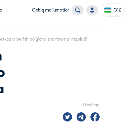
a
Ochiq ma'lumotlar
O'Z
etkazib berish bo‘yicha shartnoma imzoladi
n
o
a
Ulashing