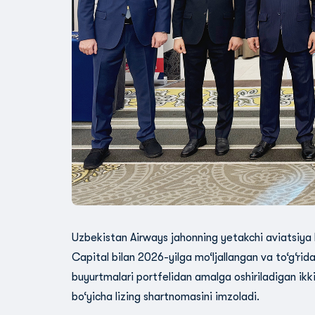
Uzbekistan Airways jahonning yetakchi aviatsiya 
Capital bilan 2026-yilga mo‘ljallangan va to‘g‘ri
buyurtmalari portfelidan amalga oshiriladigan ik
bo‘yicha lizing shartnomasini imzoladi.