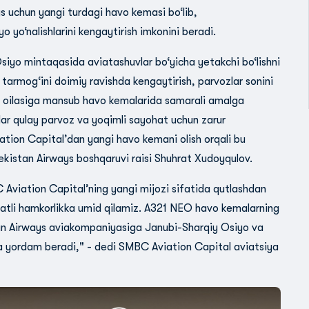
s uchun yangi turdagi havo kemasi bo‘lib,
yo‘nalishlarini kengaytirish imkonini beradi.
iyo mintaqasida aviatashuvlar bo‘yicha yetakchi bo‘lishni
r tarmog‘ini doimiy ravishda kengaytirish, parvozlar sonini
EO oilasiga mansub havo kemalarida samarali amalga
alar qulay parvoz va yoqimli sayohat uchun zarur
iation Capital’dan yangi havo kemani olish orqali bu
kistan Airways boshqaruvi raisi Shuhrat Xudoyqulov.
Aviation Capital’ning yangi mijozi sifatida qutlashdan
li hamkorlikka umid qilamiz. A321 NEO havo kemalarning
an Airways aviakompaniyasiga Janubi-Sharqiy Osiyo va
ga yordam beradi," - dedi SMBC Aviation Capital aviatsiya