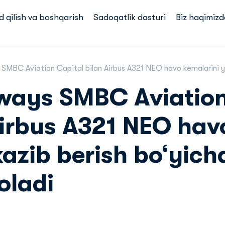
d qilish va boshqarish
Sadoqatlik dasturi
Biz haqimizd
 SMBC Aviation Capital bilan Airbus A321 NEO havo kemalarini y
rways SMBC Aviatio
Airbus A321 NEO hav
kazib berish bo‘yich
oladi