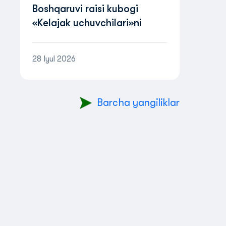
Boshqaruvi raisi kubogi
«Kelajak uchuvchilari»ni
o‘tkazish to‘g‘risida NIZOM
28 Iyul 2026
Barcha yangiliklar