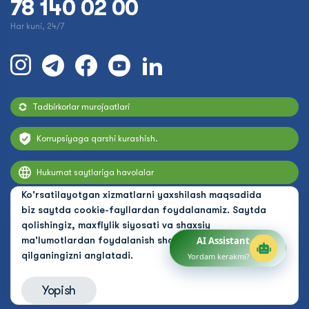
78 140 02 00
Har kuni, 24/7
Tadbirkorlar murojaatlari
Korrupsiyaga qarshi kurashish.
Hukumat saytlariga havolalar
Ko'rsatilayotgan xizmatlarni yaxshilash maqsadida
biz saytda cookie-fayllardan foydalanamiz. Saytda
qolishingiz, maxfiylik siyosati va shaxsiy
ma'lumotlardan foydalanish shartlarini qabul
AI Assistant
qilganingizni anglatadi.
Yordam kerakmi?
Yopish
© 2026 Uzbekistan Airways