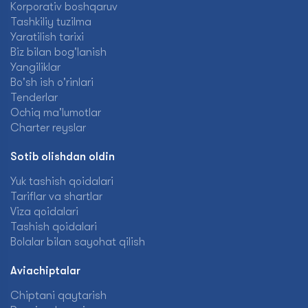
Korporativ boshqaruv
Tashkiliy tuzilma
Yaratilish tarixi
Biz bilan bog'lanish
Yangiliklar
Bo'sh ish o'rinlari
Tenderlar
Ochiq ma'lumotlar
Charter reyslar
Sotib olishdan oldin
Yuk tashish qoidalari
Tariflar va shartlar
Viza qoidalari
Tashish qoidalari
Bolalar bilan sayohat qilish
Aviachiptalar
Chiptani qaytarish