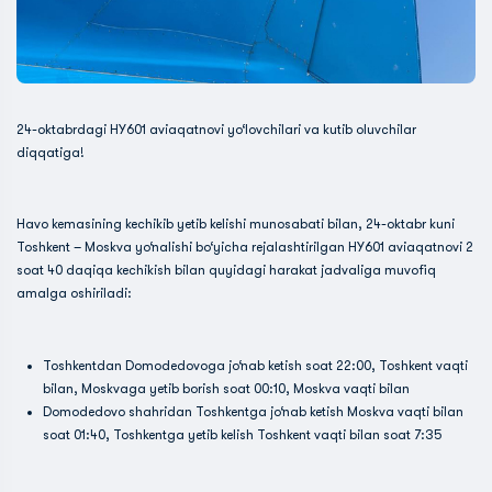
24-oktabrdagi HY601 aviaqatnovi yo‘lovchilari va kutib oluvchilar
diqqatiga!
Havo kemasining kechikib yetib kelishi munosabati bilan, 24-oktabr kuni
Toshkent – Moskva yo‘nalishi bo‘yicha rejalashtirilgan HY601 aviaqatnovi 2
soat 40 daqiqa kechikish bilan quyidagi harakat jadvaliga muvofiq
amalga oshiriladi:
Toshkentdan Domodedovoga jo‘nab ketish soat 22:00, Toshkent vaqti
bilan, Moskvaga yetib borish soat 00:10, Moskva vaqti bilan
Domodedovo shahridan Toshkentga jo‘nab ketish Moskva vaqti bilan
soat 01:40, Toshkentga yetib kelish Toshkent vaqti bilan soat 7:35