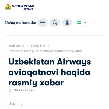
Ochiq ma'lumotlar
O'Z
Bosh sahifa
Yangiliklar
Uzbekistan Airways aviaqatnovi haqida rasmiy xabar
Uzbekistan Airways
aviaqatnovi haqida
rasmiy xabar
2024 24 Oktabr
Ulashing