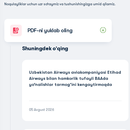
Noqulayliklar uchun uzr so‘raymiz va tushunishingizga umid qilamiz.
PDF-ni yuklab oling
Shuningdek o'qing
Uzbekistan Airways aviakompaniyasi Etihad
Airways bilan hamkorlik tufayli BAAda
yo‘nalishlar tarmog‘ini kengaytirmoqda
05 Avgust 2026