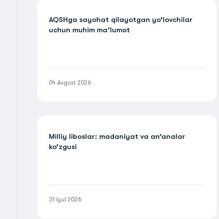
AQSHga sayohat qilayotgan yo‘lovchilar
uchun muhim ma’lumot
04 Avgust 2026
Milliy liboslar: madaniyat va an’analar
ko‘zgusi
31 Iyul 2026