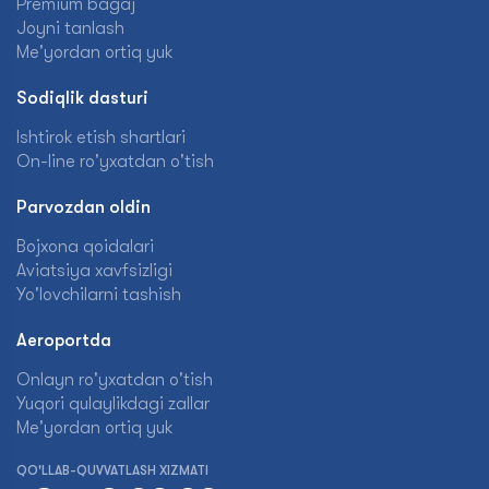
Premium bagaj
Joyni tanlash
Me'yordan ortiq yuk
Sodiqlik dasturi
Ishtirok etish shartlari
On-line ro'yxatdan o'tish
Parvozdan oldin
Bojxona qoidalari
Aviatsiya xavfsizligi
Yo'lovchilarni tashish
Aeroportda
Onlayn ro'yxatdan o'tish
Yuqori qulaylikdagi zallar
Me'yordan ortiq yuk
QO'LLAB-QUVVATLASH XIZMATI