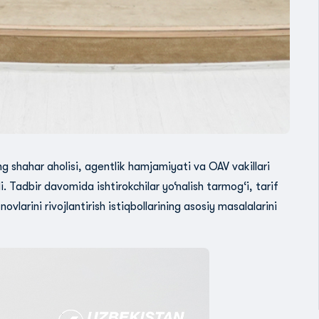
shahar aholisi, agentlik hamjamiyati va OAV vakillari
i. Tadbir davomida ishtirokchilar yo‘nalish tarmog‘i, tarif
vlarini rivojlantirish istiqbollarining asosiy masalalarini