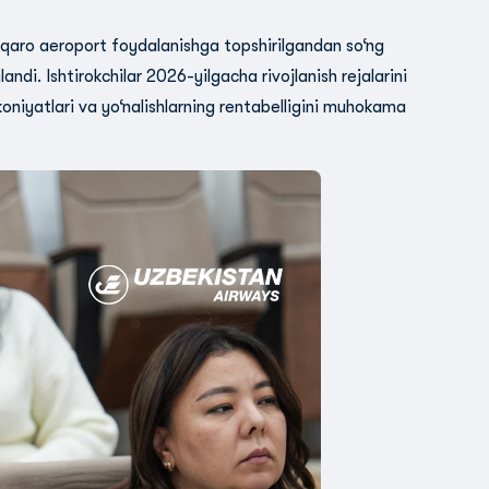
qaro aeroport foydalanishga topshirilgandan so‘ng
landi. Ishtirokchilar 2026-yilgacha rivojlanish rejalarini
koniyatlari va yo‘nalishlarning rentabelligini muhokama