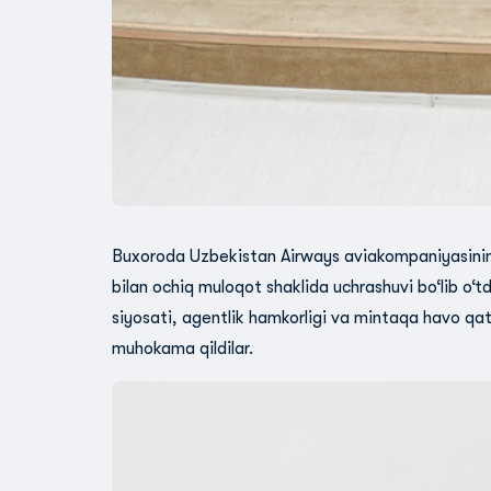
Buxoroda Uzbekistan Airways aviakompaniyasining 
bilan ochiq muloqot shaklida uchrashuvi bo‘lib o‘td
siyosati, agentlik hamkorligi va mintaqa havo qatno
muhokama qildilar.