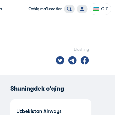
a
Ochiq ma'lumotlar
O'Z
Ulashing
Shuningdek o'qing
Uzbekistan Airways