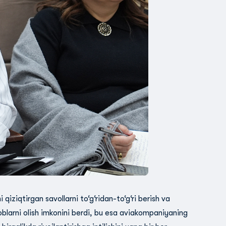
 qiziqtirgan savollarni to‘g‘ridan-to‘g‘ri berish va
oblarni olish imkonini berdi, bu esa aviakompaniyaning