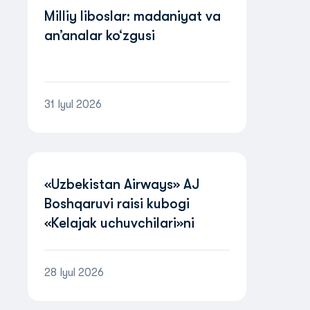
Milliy liboslar: madaniyat va
an’analar ko‘zgusi
31 Iyul 2026
«Uzbekistan Airways» AJ
Boshqaruvi raisi kubogi
«Kelajak uchuvchilari»ni
o‘tkazish to‘g‘risida NIZOM
28 Iyul 2026