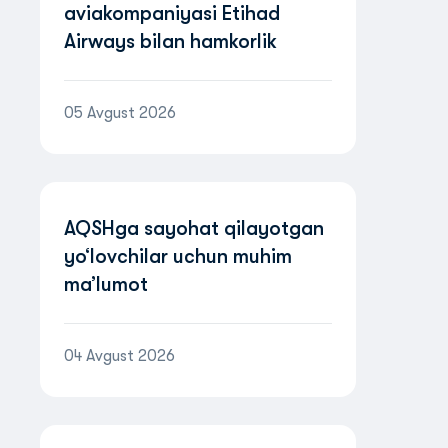
aviakompaniyasi Etihad
Airways bilan hamkorlik
tufayli BAAda yo‘nalishlar
tarmog‘ini kengaytirmoqda
05 Avgust 2026
AQSHga sayohat qilayotgan
yo‘lovchilar uchun muhim
ma’lumot
04 Avgust 2026