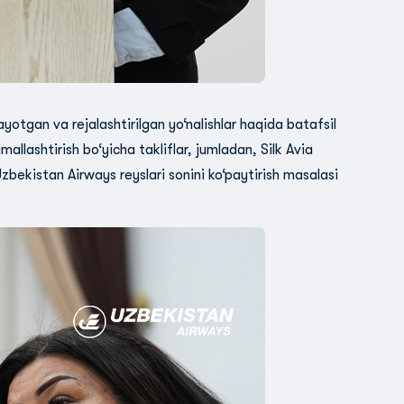
otgan va rejalashtirilgan yo‘nalishlar haqida batafsil
allashtirish bo‘yicha takliflar, jumladan, Silk Avia
zbekistan Airways reyslari sonini ko‘paytirish masalasi