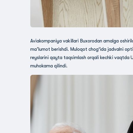
Aviakompaniya vakillari Buxorodan amalga oshirilay
ma’lumot berishdi. Muloqot chog‘ida jadvalni optim
reyslarini qayta taqsimlash orqali kechki vaqtda U
muhokama qilindi.