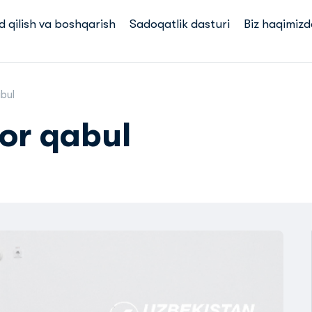
d qilish va boshqarish
Sadoqatlik dasturi
Biz haqimizd
bul
or qabul