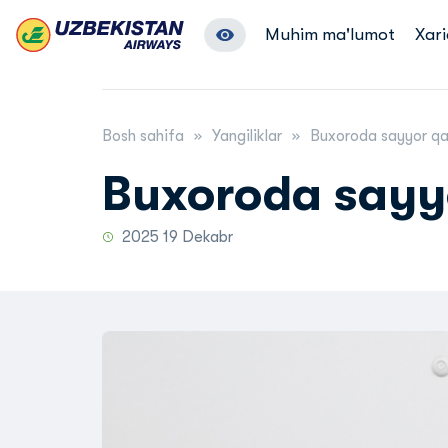
Muhim ma'lumot
Xari
Bosh sahifa
Yangiliklar
Buxoroda sayyor qa
Buxoroda sayy
2025 19 Dekabr