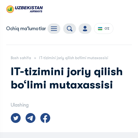
Ochiq ma'lumotlar
O'Z
Bosh sahifa
IT-tizimini joriy qilish bo‘limi mutaxassisi
IT-tizimini joriy qilish
bo‘limi mutaxassisi
Ulashing