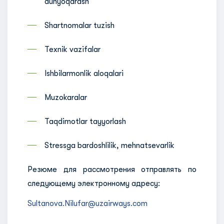
dunyoqarash
Shartnomalar tuzish
Texnik vazifalar
Ishbilarmonlik aloqalari
Muzokaralar
Taqdimotlar tayyorlash
Stressga bardoshlilik, mehnatsevarlik
Резюме для рассмотрения отправлять по
следующему электронному адресу:
Sultanova.Nilufar@uzairways.com