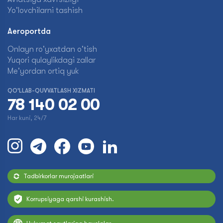
Yo'lovchilarni tashish
Aeroportda
Onlayn ro'yxatdan o'tish
Yuqori qulaylikdagi zallar
Me'yordan ortiq yuk
QO'LLAB-QUVVATLASH XIZMATI
78 140 02 00
Har kuni, 24/7
Tadbirkorlar murojaatlari
Korrupsiyaga qarshi kurashish.