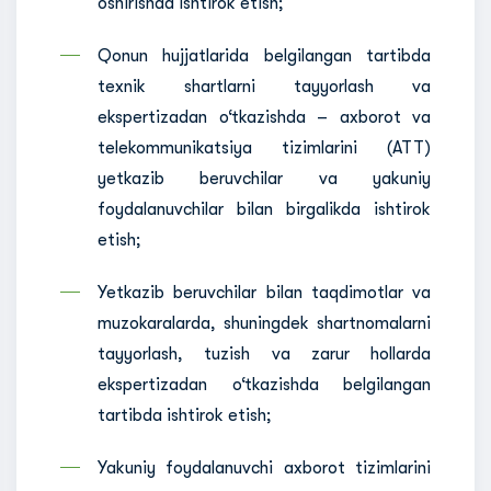
oshirishda ishtirok etish;
Qonun hujjatlarida belgilangan tartibda
texnik shartlarni tayyorlash va
ekspertizadan o‘tkazishda – axborot va
telekommunikatsiya tizimlarini (ATT)
yetkazib beruvchilar va yakuniy
foydalanuvchilar bilan birgalikda ishtirok
etish;
Yetkazib beruvchilar bilan taqdimotlar va
muzokaralarda, shuningdek shartnomalarni
tayyorlash, tuzish va zarur hollarda
ekspertizadan o‘tkazishda belgilangan
tartibda ishtirok etish;
Yakuniy foydalanuvchi axborot tizimlarini