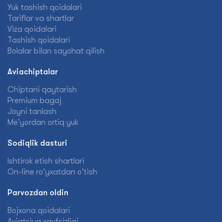
Yuk tashish qoidalari
Tariflar va shartlar
Viza qoidalari
Tashish qoidalari
Bolalar bilan sayohat qilish
Aviachiptalar
Chiptani qaytarish
Premium bagaj
Joyni tanlash
Me'yordan ortiq yuk
Sodiqlik dasturi
Ishtirok etish shartlari
On-line ro'yxatdan o'tish
Parvozdan oldin
Bojxona qoidalari
Aviatsiya xavfsizligi