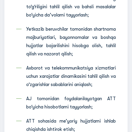
to‘g‘riligini tahlil qilish va bahsli masalalar
bo‘yicha da’volarni tayyorlash;
Yetkazib beruvchilar tomonidan shartnoma
majburiyatlari, bayonnomalar va boshqa
hujjatlar bajarilishini hisobga olish, tahlil
qilish va nazorat qilish;
Axborot va telekommunikatsiya xizmatlari
uchun xarajatlar dinamikasini tahlil qilish va
o‘zgarishlar sabablarini aniqlash;
AJ tomonidan foydalanilayotgan ATT
bo‘yicha hisobotlarni tayyorlash;
ATT sohasida me’yoriy hujjatlarni ishlab
chiqishda ishtirok etish;