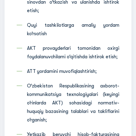
sinovdan o‘tkazish va ulanishda ishtirok
etish;
Quyi tashkilotlarga amaliy yordam
ko‘rsatish
AKT provayderlari tomonidan oxirgi
foydalanuvchilarni o‘qitishda ishtirok etish;
ATT yordamini muvofiqlashtirish;
O‘zbekiston Respublikasining axborot-
kommunikatsiya texnologiyalari (keyingi
o‘rinlarda AKT) sohasidagi normativ-
huquqiy bazasining talablari va takliflarini
o‘rganish;
Yetkazib beruvchi hisob-fakturasining