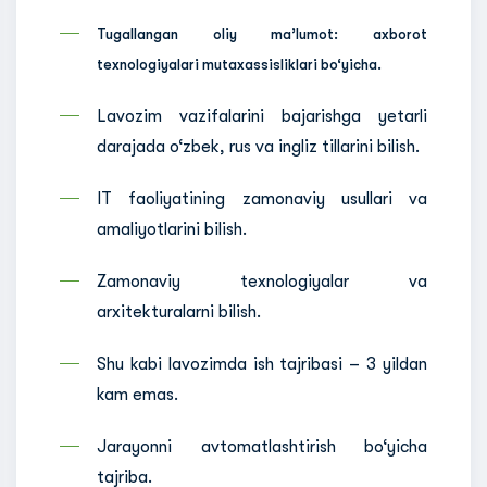
Tugallangan oliy ma’lumot: axborot
texnologiyalari mutaxassisliklari bo‘yicha.
Lavozim vazifalarini bajarishga yetarli
darajada o‘zbek, rus va ingliz tillarini bilish.
IT faoliyatining zamonaviy usullari va
amaliyotlarini bilish.
Zamonaviy texnologiyalar va
arxitekturalarni bilish.
Shu kabi lavozimda ish tajribasi – 3 yildan
kam emas.
Jarayonni avtomatlashtirish bo‘yicha
tajriba.