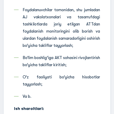
Foydalanuvchilar tomonidan, shu jumladan
AJ vakolatxonalari va tasarrufdagi
tashkilotlarda joriy etilgan ATTdan
foydalanish monitoringini olib borish va
ulardan foydalanish samaradorligini oshirish
bo‘yicha takliflar tayyorlash;
Bo‘lim boshlig‘iga AKT sohasini rivojlantirish
bo‘yicha takliflar kiritish;
O‘z faoliyati bo‘yicha hisobotlar
tayyorlash;
Va b.
Ish sharoitlari: