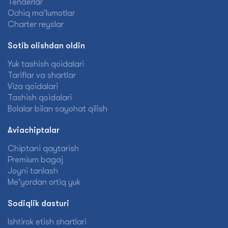
Tenderlar
Ochiq ma'lumotlar
Charter reyslar
Sotib olishdan oldin
Yuk tashish qoidalari
Tariflar va shartlar
Viza qoidalari
Tashish qoidalari
Bolalar bilan sayohat qilish
Aviachiptalar
Chiptani qaytarish
Premium bagaj
Joyni tanlash
Me'yordan ortiq yuk
Sodiqlik dasturi
Ishtirok etish shartlari