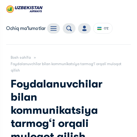
Ochiq ma'lumotlar
O'Z
Bosh sahifa
Foydalanuvchilar bilan kommunikatsiya tarmog‘i orqali muloqot
qilish
Foydalanuvchilar
bilan
kommunikatsiya
tarmog‘i orqali
muloqot qilish