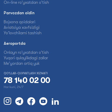
On-line ro'yxatdan o'tish
Parvozdan oldin
Bojxona qoidalari
Aviatsiya xavfsizligi
Yo'lovchilarni tashish
Aeroportda
Onlayn ro'yxatdan o'tish
Yuqori qulaylikdagi zallar
Me'yordan ortiq yuk
QO'LLAB-QUVVATLASH XIZMATI
78 140 02 00
Har kuni, 24/7