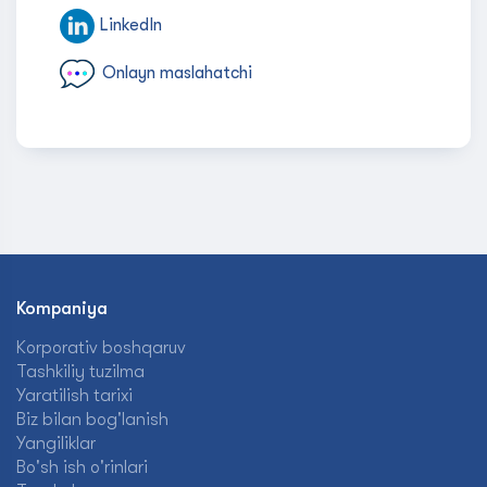
LinkedIn
Onlayn maslahatchi
Kompaniya
Korporativ boshqaruv
Tashkiliy tuzilma
Yaratilish tarixi
Biz bilan bog'lanish
Yangiliklar
Bo'sh ish o'rinlari