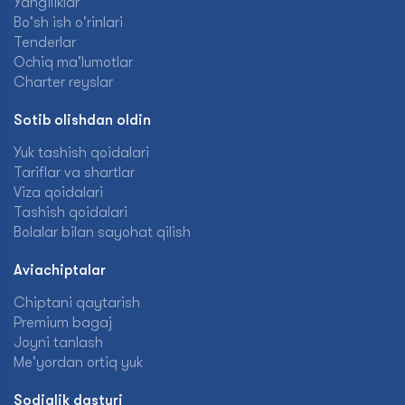
Yangiliklar
Bo'sh ish o'rinlari
Tenderlar
Ochiq ma'lumotlar
Charter reyslar
Sotib olishdan oldin
Yuk tashish qoidalari
Tariflar va shartlar
Viza qoidalari
Tashish qoidalari
Bolalar bilan sayohat qilish
Aviachiptalar
Chiptani qaytarish
Premium bagaj
Joyni tanlash
Me'yordan ortiq yuk
Sodiqlik dasturi