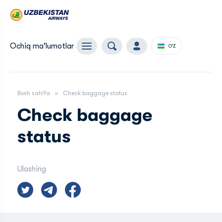
Ochiq ma'lumotlar
O'Z
Bosh sahifa
Check baggage status
Check baggage
status
Ulashing