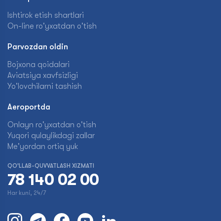
Ishtirok etish shartlari
On-line ro'yxatdan o'tish
Parvozdan oldin
Bojxona qoidalari
Aviatsiya xavfsizligi
Yo'lovchilarni tashish
Aeroportda
Onlayn ro'yxatdan o'tish
Yuqori qulaylikdagi zallar
Me'yordan ortiq yuk
QO'LLAB-QUVVATLASH XIZMATI
78 140 02 00
Har kuni, 24/7