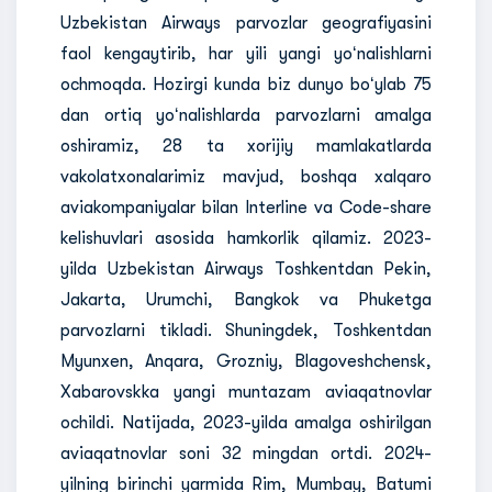
Uzbekistan Airways parvozlar geografiyasini
faol kengaytirib, har yili yangi yoʻnalishlarni
ochmoqda. Hozirgi kunda biz dunyo boʻylab 75
dan ortiq yoʻnalishlarda parvozlarni amalga
oshiramiz, 28 ta xorijiy mamlakatlarda
vakolatxonalarimiz mavjud, boshqa xalqaro
aviakompaniyalar bilan Interline va Code-share
kelishuvlari asosida hamkorlik qilamiz. 2023-
yilda Uzbekistan Airways Toshkentdan Pekin,
Jakarta, Urumchi, Bangkok va Phuketga
parvozlarni tikladi. Shuningdek, Toshkentdan
Myunxen, Anqara, Grozniy, Blagoveshchensk,
Xabarovskka yangi muntazam aviaqatnovlar
ochildi. Natijada, 2023-yilda amalga oshirilgan
aviaqatnovlar soni 32 mingdan ortdi. 2024-
yilning birinchi yarmida Rim, Mumbay, Batumi