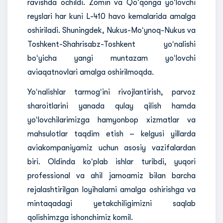
ravishda ochildi. Zomin va Qoʻqonga yoʻlovchi
reyslari har kuni L-410 havo kemalarida amalga
oshiriladi. Shuningdek, Nukus-Moʻynoq-Nukus va
Toshkent-Shahrisabz-Toshkent yoʻnalishi
boʻyicha yangi muntazam yoʻlovchi
aviaqatnovlari amalga oshirilmoqda.
Yoʻnalishlar tarmogʻini rivojlantirish, parvoz
sharoitlarini yanada qulay qilish hamda
yoʻlovchilarimizga hamyonbop xizmatlar va
mahsulotlar taqdim etish – kelgusi yillarda
aviakompaniyamiz uchun asosiy vazifalardan
biri. Oldinda koʻplab ishlar turibdi, yuqori
professional va ahil jamoamiz bilan barcha
rejalashtirilgan loyihalarni amalga oshirishga va
mintaqadagi yetakchiligimizni saqlab
qolishimzga ishonchimiz komil.