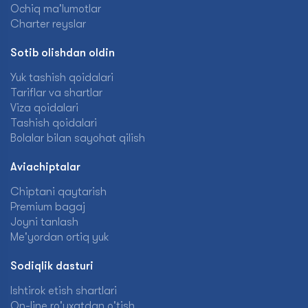
Ochiq ma'lumotlar
Charter reyslar
Sotib olishdan oldin
Yuk tashish qoidalari
Tariflar va shartlar
Viza qoidalari
Tashish qoidalari
Bolalar bilan sayohat qilish
Aviachiptalar
Chiptani qaytarish
Premium bagaj
Joyni tanlash
Me'yordan ortiq yuk
Sodiqlik dasturi
Ishtirok etish shartlari
On-line ro'yxatdan o'tish