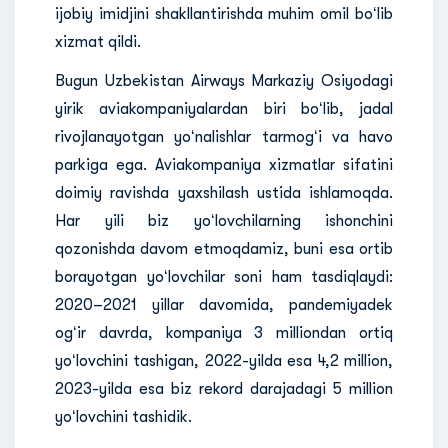
ijobiy imidjini shakllantirishda muhim omil boʻlib
xizmat qildi.
Bugun Uzbekistan Airways Markaziy Osiyodagi
yirik aviakompaniyalardan biri boʻlib, jadal
rivojlanayotgan yoʻnalishlar tarmogʻi va havo
parkiga ega. Aviakompaniya xizmatlar sifatini
doimiy ravishda yaxshilash ustida ishlamoqda.
Har yili biz yoʻlovchilarning ishonchini
qozonishda davom etmoqdamiz, buni esa ortib
borayotgan yoʻlovchilar soni ham tasdiqlaydi:
2020–2021 yillar davomida, pandemiyadek
ogʻir davrda, kompaniya 3 milliondan ortiq
yoʻlovchini tashigan, 2022-yilda esa 4,2 million,
2023-yilda esa biz rekord darajadagi 5 million
yoʻlovchini tashidik.