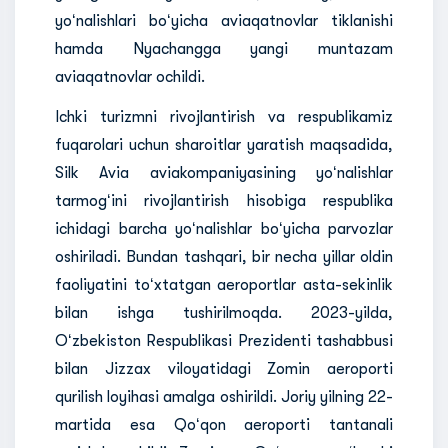
yoʻnalishlari boʻyicha aviaqatnovlar tiklanishi
hamda Nyachangga yangi muntazam
aviaqatnovlar ochildi.
Ichki turizmni rivojlantirish va respublikamiz
fuqarolari uchun sharoitlar yaratish maqsadida,
Silk Avia aviakompaniyasining yoʻnalishlar
tarmogʻini rivojlantirish hisobiga respublika
ichidagi barcha yoʻnalishlar boʻyicha parvozlar
oshiriladi. Bundan tashqari, bir necha yillar oldin
faoliyatini toʻxtatgan aeroportlar asta-sekinlik
bilan ishga tushirilmoqda. 2023-yilda,
Oʻzbekiston Respublikasi Prezidenti tashabbusi
bilan Jizzax viloyatidagi Zomin aeroporti
qurilish loyihasi amalga oshirildi. Joriy yilning 22-
martida esa Qoʻqon aeroporti tantanali