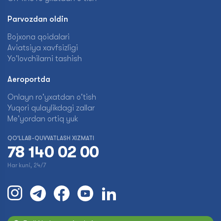
Parvozdan oldin
Bojxona qoidalari
Aviatsiya xavfsizligi
Yo'lovchilarni tashish
Aeroportda
Onlayn ro'yxatdan o'tish
Yuqori qulaylikdagi zallar
Me'yordan ortiq yuk
QO'LLAB-QUVVATLASH XIZMATI
78 140 02 00
Har kuni, 24/7