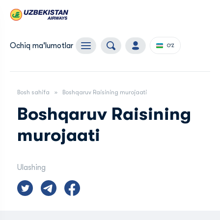
Ochiq ma'lumotlar
O'Z
Bosh sahifa
Boshqaruv Raisining murojaati
Boshqaruv Raisining
murojaati
Ulashing