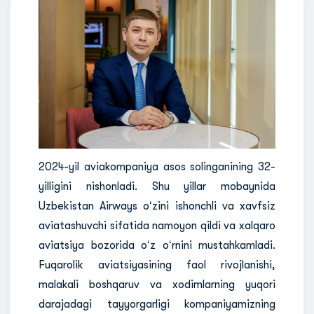
2024-yil aviakompaniya asos solinganining 32-
yilligini nishonladi. Shu yillar mobaynida
Uzbekistan Airways oʻzini ishonchli va xavfsiz
aviatashuvchi sifatida namoyon qildi va xalqaro
aviatsiya bozorida oʻz oʻrnini mustahkamladi.
Fuqarolik aviatsiyasining faol rivojlanishi,
malakali boshqaruv va xodimlarning yuqori
darajadagi tayyorgarligi kompaniyamizning