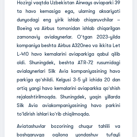
Hozirgi vaqtda Uzbekistan Airways aviaparki 39
ta havo kemasiga ega, ularning aksariyati
dunyodagi eng yirik ishlab chiqaruvchilar –
Boeing va Airbus tomonidan ishlab chiqarilgan
zamonaviy avialaynerlar. Oʻtgan 2023-yilda
kompaniya beshta Airbus A320neo va ikkita Let
L-410 havo kemalarini aviaparkiga qabul qilib
oldi. Shuningdek, beshta ATR-72 rusumidagi
avialaynerlari Silk Avia kompaniyasining havo
parkiga qoʻshildi. Kelgusi 3-5 yil ichida 20 dan
ortiq yangi havo kemalarini aviaparkka qoʻshish
rejalashtirilmoqda. Shuningdek, yaqin yillarda
Silk Avia aviakompaniyasining havo parkini
toʻldirish ishlari koʻrib chiqilmoqda.
Aviatashuvlar bozorining chuqur tahlili va
boshqaruvga oqilona yondashuv tufayli