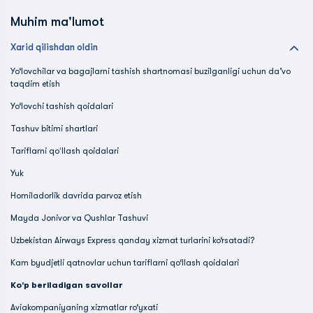
Muhim ma'lumot
Xarid qilishdan oldin
Yo‘lovchilar va bagajlarni tashish shartnomasi buzilganligi uchun da’vo
taqdim etish
Yo‘lovchi tashish qoidalari
Tashuv bitimi shartlari
Tariflarni qoʻllash qoidalari
Yuk
Homiladorlik davrida parvoz etish
Mayda Jonivor va Qushlar Tashuvi
Uzbekistan Airways Express qanday xizmat turlarini ko‘rsatadi?
Kam byudjetli qatnovlar uchun tariflarni qo‘llash qoidalari
Ko'p beriladigan savollar
Aviakompaniyaning xizmatlar ro‘yxati