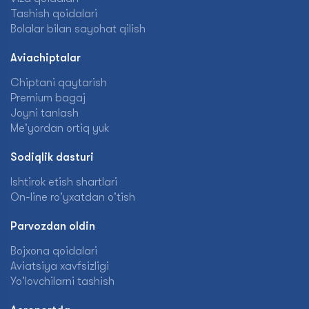
Tashish qoidalari
Bolalar bilan sayohat qilish
Aviachiptalar
Chiptani qaytarish
Premium bagaj
Joyni tanlash
Me'yordan ortiq yuk
Sodiqlik dasturi
Ishtirok etish shartlari
On-line ro'yxatdan o'tish
Parvozdan oldin
Bojxona qoidalari
Aviatsiya xavfsizligi
Yo'lovchilarni tashish