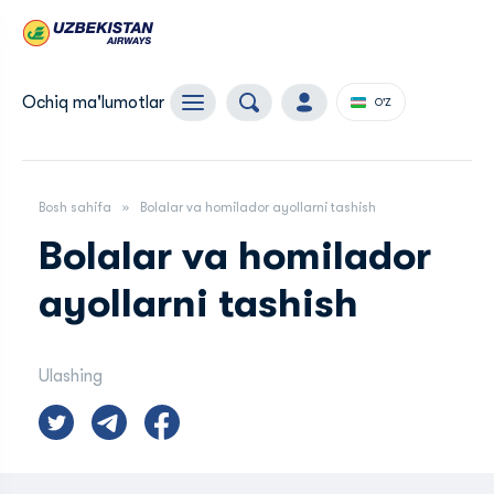
Ochiq ma'lumotlar
O'Z
Bosh sahifa
Bolalar va homilador ayollarni tashish
Bolalar va homilador
ayollarni tashish
Ulashing