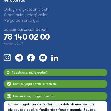
Aeroportda
Onlayn ro'yxatdan o'tish
Yuqori qulaylikdagi zallar
Me'yordan ortiq yuk
QO'LLAB-QUVVATLASH XIZMATI
78 140 02 00
Har kuni, 24/7
Tadbirkorlar murojaatlari
Korrupsiyaga qarshi kurashish.
Hukumat saytlariga havolalar
Ko'rsatilayotgan xizmatlarni yaxshilash maqsadida
biz saytda cookie-fayllardan foydalanamiz. Saytda