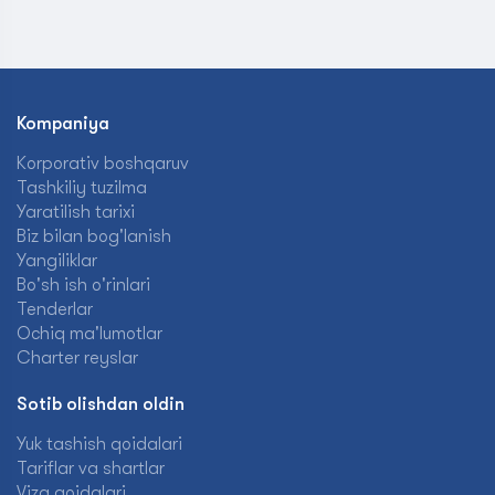
Kompaniya
Korporativ boshqaruv
Tashkiliy tuzilma
Yaratilish tarixi
Biz bilan bog'lanish
Yangiliklar
Bo'sh ish o'rinlari
Tenderlar
Ochiq ma'lumotlar
Charter reyslar
Sotib olishdan oldin
Yuk tashish qoidalari
Tariflar va shartlar
Viza qoidalari