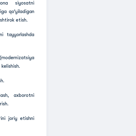
ona siyosatni
iga qo‘yiladigan
shtirok etish.
ini tayyorlashda
 (modernizatsiya
 kelishish.
sh.
lash, axborotni
rish.
ni joriy etishni