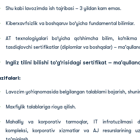
Shu kabi lavozimda ish tajribasi – 3 yildan kam emas.
Kiberxavfsizlik va boshqaruv bo‘yicha fundamental bilimlar.
AT texnologiyalari bo‘yicha qo‘shimcha bilim, ko‘nikma
tasdiqlovchi sertifikatlar (diplomlar va boshqalar) – ma’qullan
Ingliz tilini bilishi to‘g‘risidagi sertifikat – ma’qullan
zifalari:
Lavozim yo‘riqnomasida belgilangan talablarni bajarish, shun
Maxfiylik talablariga rioya qilish.
Mahalliy va korporativ tarmoqlar, IT infratuzilmasi d
kompleksi, korporativ xizmatlar va AJ resurslarining uzlu
ta’minlash.