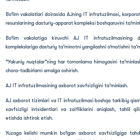
Bo‘lim vakolatlari doirasida AJning IT infratuzilmasi, korpora
resurslarining dasturiy-apparat kompleksi boshqaruvini ta‘min
Bo‘lim vakolatiga kiruvchi AJ IT infratuzilmasining d
komplekslariga dasturiy ta’minotni yangilashni o‘rnatishni ta’m
“Yakuniy nuqtalar”ning har tomonlama himoyasini ta’minlas
chora-tadbirlarni amalga oshirish.
AJ IT infratuzilmasining axborot xavfsizligini ta’minlash.
AJ axborot tizimlari va IT infratuzilmasi boshqa tarkibiy qis
xavfsizligi intsidentlari va zaifliklarini aniqlash, tahlil q
etishda ishtirok etish.
Yuzaga kelishi mumkin bo‘lgan axborot xavfsizligiga tahdi