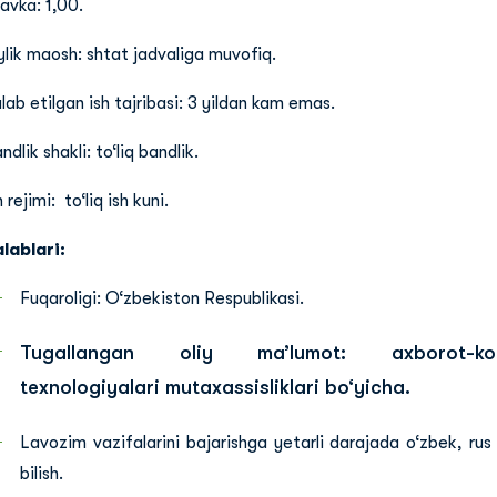
avka: 1,00.
lik maosh: shtat jadvaliga muvofiq.
lab etilgan ish tajribasi: 3 yildan kam emas.
ndlik shakli: to‘liq bandlik.
h rejimi: to‘liq ish kuni.
lablari:
Fuqaroligi: O‘zbekiston Respublikasi.
Tugallangan oliy ma’lumot: axborot-kom
texnologiyalari mutaxassisliklari bo‘yicha.
Lavozim vazifalarini bajarishga yetarli darajada o‘zbek, rus va
bilish.