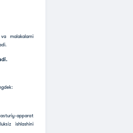
 va malakalarni
adi.
adi.
ingdek:
asturiy-apparat
ksiz ishlashini