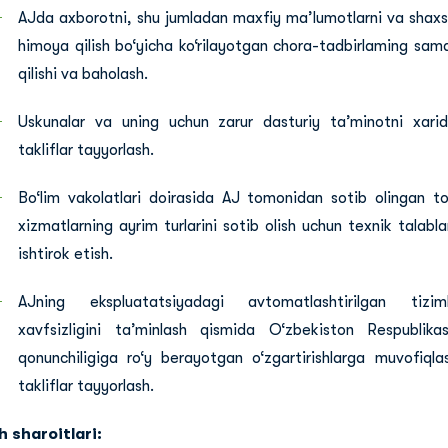
AJda axborotni, shu jumladan maxfiy ma’lumotlarni va shaxs
himoya qilish bo‘yicha ko‘rilayotgan chora-tadbirlaming samar
qilishi va baholash.
Uskunalar va uning uchun zarur dasturiy ta’minotni xarid 
takliflar tayyorlash.
Bo‘lim vakolatlari doirasida AJ tomonidan sotib olingan tov
xizmatlarning ayrim turlarini sotib olish uchun texnik talabl
ishtirok etish.
AJning ekspluatatsiyadagi avtomatlashtirilgan tizim
xavfsizligini ta’minlash qismida O‘zbekiston Respublika
qonunchiligiga ro‘y berayotgan o‘zgartirishlarga muvofiqlas
takliflar tayyorlash.
h sharoitlari: