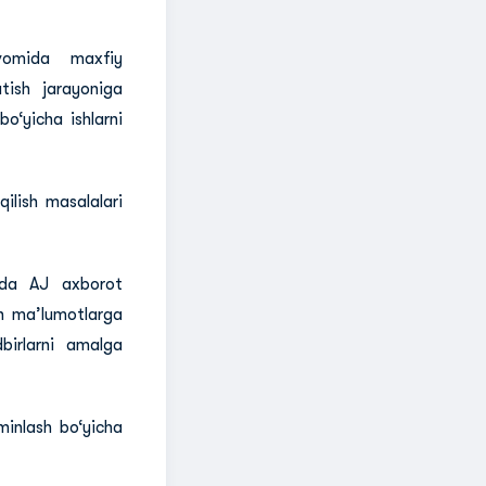
avomida maxfiy
atish jarayoniga
bo‘yicha ishlarni
ilish masalalari
amda AJ axborot
an ma’lumotlarga
dbirlarni amalga
minlash bo‘yicha