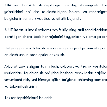
Yillik va choraklik ish rejalariga muvofiq, shuningdek, fa
yo‘nalishlari bo‘yicha rejalashtirilgan ishlarni va rahbariya
bo‘yicha ishlarni o‘z vaqtida va sifatli bajarish.
AJ IT infratuzilmasi axborot xavfsizligining turli tahdidlarida
qaratilgan chora-tadbirlar rejalarini tayyorlashi va amalga osh
Belgilangan vazifalar doirasida eng maqsadga muvofiq ama
aniqlash uchun tadqiqotlar o‘tkazish.
Axborot xavfsizligini ta’minlash, axborot va texnik vositalar
usullaridan foydalanish bo‘yicha boshqa tashkilotlar tajribas
umumlashtirish, uni himoya qilish bo‘yicha ishlarning samarad
va takomillashtirish.
Tezkor topshiriqlarni bajarish.