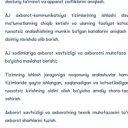
dasturiy ta’minot va apparat zaifliklarini aniqlash.
AJ axborot-kommunikatsiya tizimlarining ishlashi d
ma’lumotlarning chiqib ketishi va ularning faoliyat ko‘rs
ruxsatsiz aralashishning mumkin bo‘lgan kanallarini aniqlash 
doimiy ravishda olib borish.
AJ xodimlariga axborot xavfsizligi va axborotni muhofaza q
bo‘yicha maslahat berishi;
Tizimning ishlash jarayoniga noqonuniy aralashuvlar h
tizimlarida qayta ishlangan, saqlanadigan va ko‘rsatiladig
ruxsatsiz kirishning oldini olish bo‘yicha amaliy chora-ta
oshirish.
Axborot xavfsizligi va axborotning texnik muhofazasini ta’
axborot sharhlarini tuzish.