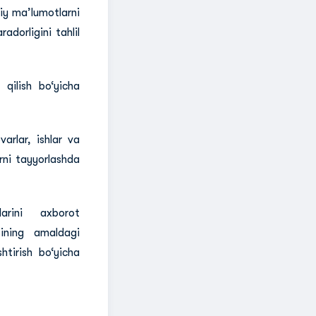
iy ma’lumotlarni
adorligini tahlil
qilish bo‘yicha
arlar, ishlar va
arni tayyorlashda
larini axborot
sining amaldagi
htirish bo‘yicha