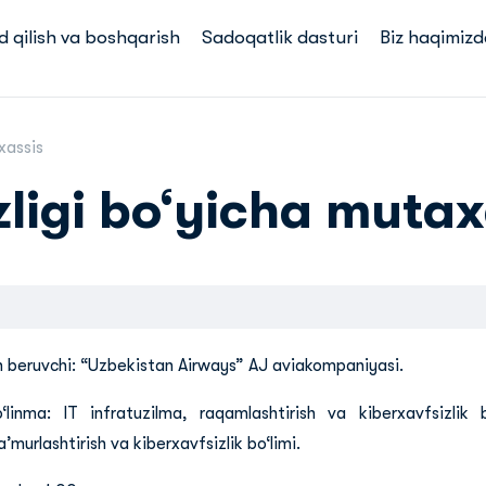
d qilish va boshqarish
Sadoqatlik dasturi
Biz haqimizd
xassis
zligi bo‘yicha mutax
h beruvchi:
“Uzbekistan Airways” AJ aviakompaniyasi.
‘linma: IT infratuzilma, raqamlashtirish va kiberxavfsizlik
’murlashtirish va kiberxavfsizlik bo‘limi.