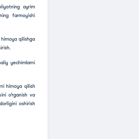
oliyatning ayrim
tning farmoyishi
n himoya qilishga
irish.
liy yechimlarni
ni himoya qilish
ini o‘rganish va
orligini oshirish