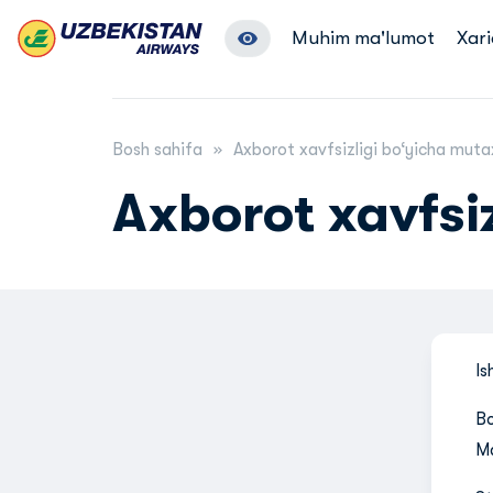
Muhim ma'lumot
Xari
Bosh sahifa
Axborot xavfsizligi bo‘yicha muta
Axborot xavfsi
Is
Bo
Ma