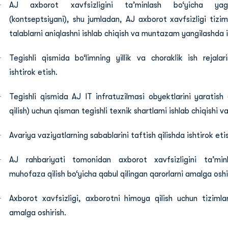
AJ axborot xavfsizligini ta’minlash bo‘yicha yag
(kontseptsiyani), shu jumladan, AJ axborot xavfsizligi tizim
talablarni aniqlashni ishlab chiqish va muntazam yangilashda i
Tegishli qismida bo‘limning yillik va choraklik ish rejalar
ishtirok etish.
Tegishli qismida AJ IT infratuzilmasi obyektlarini yaratish
qilish) uchun qisman tegishli texnik shartlami ishlab chiqishi va
Avariya vaziyatlarning sabablarini taftish qilishda ishtirok eti
AJ rahbariyati tomonidan axborot xavfsizligini ta’min
muhofaza qilish bo‘yicha qabul qilingan qarorlarni amalga oshi
Axborot xavfsizligi, axborotni himoya qilish uchun tizimlari
amalga oshirish.