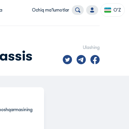
a
Ochiq ma'lumotlar
O'Z
Ulashing
assis
 boshqarmasining