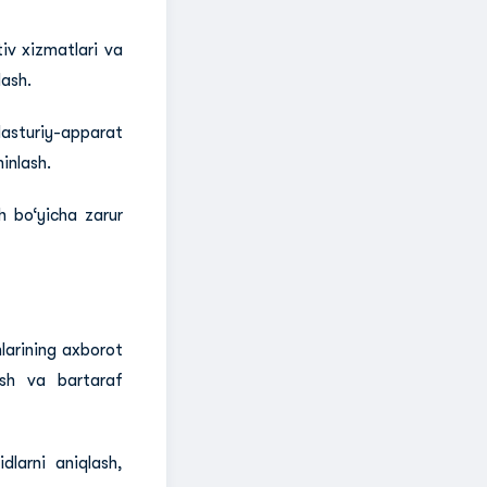
tiv xizmatlari va
lash.
asturiy-apparat
inlash.
h bo‘yicha zarur
mlarining axborot
ilish va bartaraf
dlarni aniqlash,