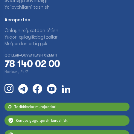
Aviatsiya xavfsizligi
Yo'lovchilarni tashish
Aeroportda
Onlayn ro'yxatdan o'tish
Yuqori qulaylikdagi zallar
Me'yordan ortiq yuk
QO'LLAB-QUVVATLASH XIZMATI
78 140 02 00
Har kuni, 24/7
Tadbirkorlar murojaatlari
Korrupsiyaga qarshi kurashish.