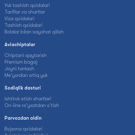
Yuk tashish qoidalari
Tariflar va shartlar
Viza qoidalari
Tashish qoidalari
Bolalar bilan sayohat qilish
Aviachiptalar
Chiptani qaytarish
Premium bagaj
Joyni tanlash
Me'yordan ortiq yuk
Sodiqlik dasturi
Ishtirok etish shartlari
On-line ro'yxatdan o'tish
Parvozdan oldin
Bojxona qoidalari