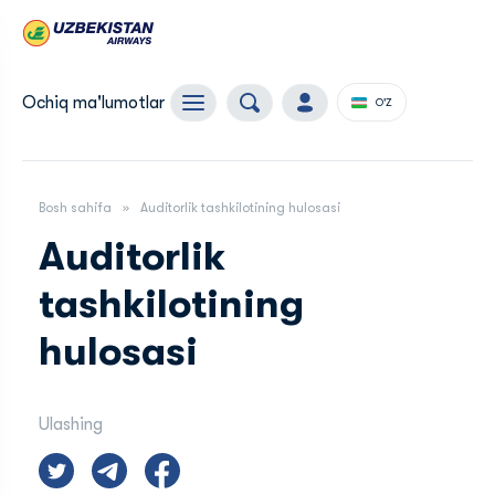
Ochiq ma'lumotlar
O'Z
Bosh sahifa
Auditorlik tashkilotining hulosasi
Auditorlik
tashkilotining
hulosasi
Ulashing