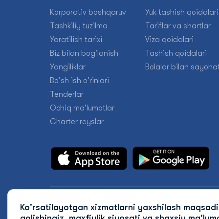
Korporativ boshqaruv
Yuk tashish qoidalari
Tashkiliy tuzilma
Tariflar va shartlar
Yaratilish tarixi
Viza qoidalari
Biz bilan bog'lanish
Tashish qoidalari
Yangiliklar
Bolalar bilan sayohat
Bo'sh ish o'rinlari
Tenderlar
Ochiq ma'lumotlar
Charter reyslar
© 2026 Uzbekistan Airways
Ko'rsatilayotgan xizmatlarni yaxshilash maqsad
qolishingiz, maxfiylik siyosati va shaxsiy
ma'lumo