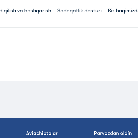
d qilish va boshqarish
Sadoqatlik dasturi
Biz haqimizd
n
Aviachiptalar
Parvozdan oldin