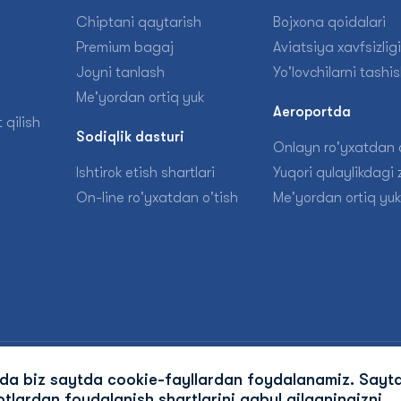
Chiptani qaytarish
Bojxona qoidalari
Premium bagaj
Aviatsiya xavfsizligi
Joyni tanlash
Yo'lovchilarni tashi
Me'yordan ortiq yuk
Aeroportda
 qilish
Sodiqlik dasturi
Onlayn ro'yxatdan o
Ishtirok etish shartlari
Yuqori qulaylikdagi z
On-line ro'yxatdan o'tish
Me'yordan ortiq yuk
ida biz saytda cookie-fayllardan foydalanamiz. Sayt
tlardan foydalanish shartlarini qabul qilganingizni