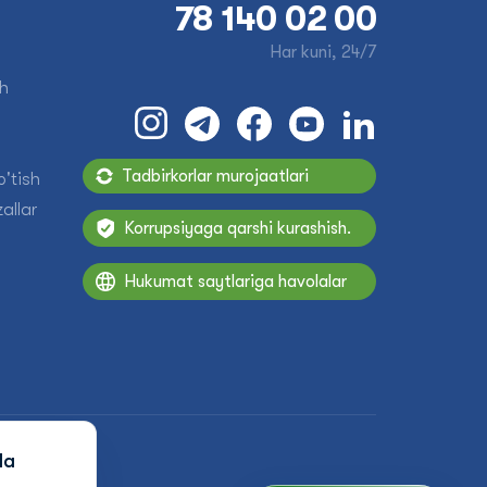
78 140 02 00
Har kuni, 24/7
sh
Tadbirkorlar murojaatlari
'tish
allar
Korrupsiyaga qarshi kurashish.
Hukumat saytlariga havolalar
da