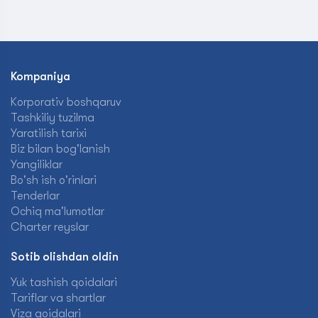
Kompaniya
Korporativ boshqaruv
Tashkiliy tuzilma
Yaratilish tarixi
Biz bilan bog'lanish
Yangiliklar
Bo'sh ish o'rinlari
Tenderlar
Ochiq ma'lumotlar
Charter reyslar
Sotib olishdan oldin
Yuk tashish qoidalari
Tariflar va shartlar
Viza qoidalari