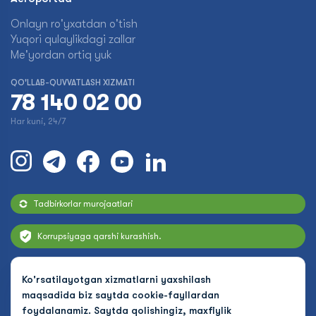
Onlayn ro'yxatdan o'tish
Yuqori qulaylikdagi zallar
Me'yordan ortiq yuk
QO'LLAB-QUVVATLASH XIZMATI
78 140 02 00
Har kuni, 24/7
Tadbirkorlar murojaatlari
Korrupsiyaga qarshi kurashish.
Hukumat saytlariga havolalar
Ko'rsatilayotgan xizmatlarni yaxshilash
maqsadida biz saytda cookie-fayllardan
foydalanamiz. Saytda qolishingiz, maxfiylik