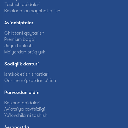
Tashish qoidalari
Bolalar bilan sayohat qilish
Aviachiptalar
Chiptani qaytarish
Premium bagaj
Joyni tanlash
Me'yordan ortiq yuk
Sodiqlik dasturi
Ishtirok etish shartlari
On-line ro'yxatdan o'tish
Parvozdan oldin
Bojxona qoidalari
Aviatsiya xavfsizligi
Yo'lovchilarni tashish
Aeroportda