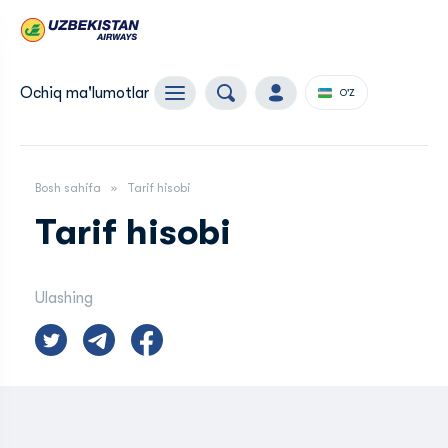
Ochiq ma'lumotlar
O'Z
Bosh sahifa
Tarif hisobi
Tarif hisobi
Ulashing