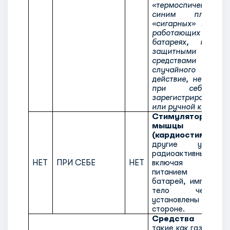
«термоспичек», заж
синим пламен
«сигарных» либо з
работающих на 
батареях, не ос
защитными крыш
средствами предо
случайного прив
действие, не разре
при себе,
зарегистрированн
или ручной клади.
Стимуляторы се
мышцы
(кардиостимуля
другие устрой
радиоактивных и
НЕТ
ПРИ СЕБЕ
НЕТ
включая устро
питанием от л
батарей, имплантир
тело челове
установлены на
стороне.
Средства само
такие как газовые б