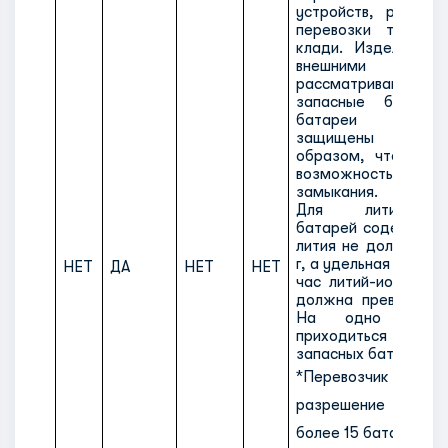
устройств, разреш
перевозки только
клади. Изделия, н
внешними аккумул
рассматриваю
запасные батареи
батареи долж
защищены отдель
образом, чтобы ис
возможность ко
замыкания.
Для литий-метал
батарей содержани
лития не должно пр
г, а удельная мощнос
НЕТ
ДА
НЕТ
НЕТ
час литий-ионных б
должна превышать 
На одно лицо
приходиться мак
запасных батарей.
*Перевозчик мо
разрешение на п
более 15 батарей.