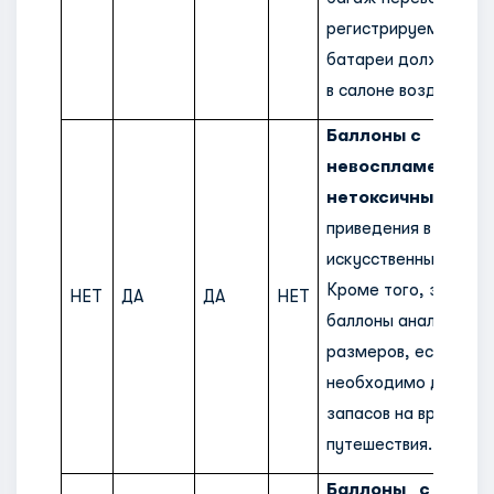
регистрируемого. С
батареи должны пер
в салоне воздушного
Баллоны с
невоспламеняющ
нетоксичным газ
приведения в действ
искусственных конеч
Кроме того, запасн
НЕТ
ДА
ДА
НЕТ
баллоны аналогичны
размеров, если это
необходимо для обе
запасов на время вс
путешествия.
Баллоны с газо