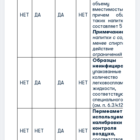
объему в ем
вместимостью не б
НЕТ
ДА
ДА
НЕТ
причем общее ко
таких напитков на 
составляет 5 л.
Примечание:
напитки с содержан
менее спирта по о
действие как
ограничений не под
Образцы
неинфицированны
упакованные в н
количество
НЕТ
ДА
ДА
НЕТ
легковоспламеняющ
жидкости, к
соответствуют крит
специального полож
(см. п. 6.3.4.12).
Пермеаметры,
используем
калибровки п
контроля ка
НЕТ
НЕТ
ДА
НЕТ
воздуха
соответствовать