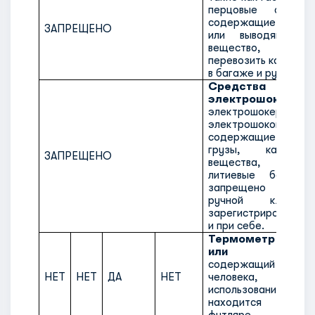
перцовые спреи,
содержащие разд
ЗАПРЕЩЕНО
или выводящее 
вещество, за
перевозить как при с
в багаже и ручной кл
Средства
электрошоковые
электрошокеры,
электрошоковые ка
содержащие такие
грузы, как взр
ЗАПРЕЩЕНО
вещества, сжат
литиевые батареи
запрещено перево
ручной клад
зарегистрированно
и при себе.
Термометр меди
или клинич
содержащий ртуть, о
НЕТ
НЕТ
ДА
НЕТ
человека, для 
использования,
находится в з
футляре.