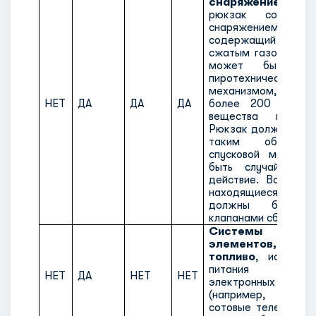
снаряжением
, о
рюкзак со спас
снаряжением на ч
содержащий бал
сжатым газом подкл
может быть обо
пиротехническим 
механизмом, соде
НЕТ
ДА
ДА
ДА
более 200 мг взр
вещества подклас
Рюкзак должен быть
таким образом
спусковой механи
быть случайно пр
действие. Воздушн
находящиеся в 
должны быть с
клапанами сброса д
Системы топ
элементов, сод
топливо
, использ
питания пере
НЕТ
ДА
НЕТ
НЕТ
электронных ус
(например, фот
сотовые телефоны, 