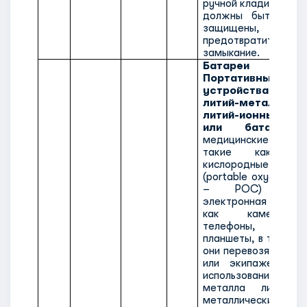
ручной клади. Данн
должны быть инди
защищены, 
предотвратить 
замыкание.
Батареи лит
Портативные эле
устройства, со
литий-металличе
литий-ионные э
или батареи
, 
медицинские уст
такие как порт
кислородные конц
(portable oxygen con
– POC) и б
электронная техни
как камеры, 
телефоны, ноу
планшеты, в том слу
они перевозятся па
или экипажем для
использования. С
металла лития 
металлических ба