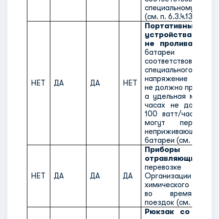
специальному поло
(см. п. 6.3.4.13).
Портативные эле
устройства, со
не проливаемые 
батареи д
соответствовать тр
специального полож
напряжение каждо
НЕТ
ДА
ДА
НЕТ
не должно превышать
а удельная мощност
часах не должна 
100 ватт/часов. Ма
могут перевози
неприживающиеся 
батареи (см. 6.3.4.11)
Приборы ко
отравляющих вещ
перевозке сотр
НЕТ
ДА
ДА
ДА
Организации по
химического оруж
во время офиц
поездок (см. п. 6.3.3.
Рюкзак со спас