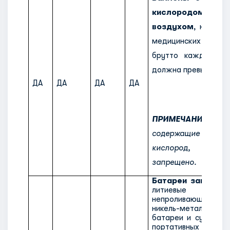
кислородо
воздухом
,
необхо
медицинских целе
брутто каждого б
должна превышать 5 
ДА
ДА
ДА
ДА
ПРИМЕЧАНИЕ:
Уст
содержащие 
кислород, пер
запрещено.
Батареи запасны
литиевые ба
непроливающиеся 
никель-металгидрид
батареи и сухие ба
портативных эле