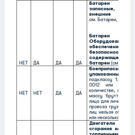
Батареи лит
запасные, в
внешние аккум
см. Батареи, запасн
Батареи лит
Оборудован
обеспечения
безопасности,
содержащее л
НЕТ
ДА
ДА
ДА
батареи
(см. п. 6.3.1
Боеприпасы, 
упакованные
(отн
подклассу 1.4S, т
0012 или ООН 0
количестве, не пр
НЕТ
НЕТ
ДА
ДА
массу брутто 5 к
лицо для личных це
провоза груза для 
лиц нельзя объедин
или несколько грузов
Двигатели внут
сгорания или дви
топливными эле