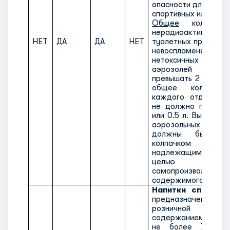
опасности для испол
спортивных или быто
Общее
количеств
нерадиоактивных ле
НЕТ
ДА
ДА
НЕТ
туалетных принадле
невоспламеняющихс
нетоксичных (подкл
аэрозолей не
превышать 2 кг или 
общее количест
каждого отдельног
не должно превыша
или 0.5 л. Выпускн
аэрозольных бал
должны быть з
колпачком или
надлежащим сре
целью предот
самопроизвольны
содержимого.
Напитки спиртны
предназначен
розничной торг
содержанием боле
не более 70% с