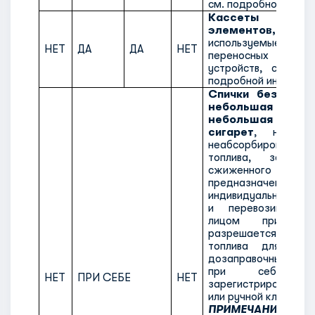
см. подробно в п. 6.3.
Кассеты топ
элементов, за
используемые для
НЕТ
ДА
ДА
НЕТ
переносных эле
устройств, см п. 6
подробной информац
Спички безопасн
небольшая упако
небольшая зажиг
сигарет
, не сод
неабсорбированног
топлива, за иск
сжиженного
предназначен
индивидуального по
и перевозимые о
лицом при се
разрешается пе
топлива для заж
дозаправочных эле
при себе,
НЕТ
ПРИ СЕБЕ
НЕТ
зарегистрированн
или ручной клади.
ПРИМЕЧАНИЕ:
Пер