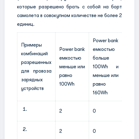
которые разрешено брать с собой на борт
самолета в совокупном количестве не более 2
единиц.
Power bank
Примеры
Power bank
емкостью
комбинаций
Запа
емкостью
больше
разрешенных
чем 
меньше или
100Wh и
для провоза
боль
равно
меньше или
зарядных
или р
100Wh
равно
устройств
160Wh
2
0
0
2
0
2