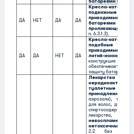
батареями
(см. п. 6
Кресла-каталки и
подвижные ср
приводимые в д
ДА
НЕТ
ДА
ДА
батареями
проливающегося 
п. 6.3.1.3).
Кресла-каталки 
подобные сре
приводимые в д
ДА
ДА
НЕТ
ДА
литий-ионными б
конструкция ко
обеспечивает н
защиту батареи(й)
Лекарства
нерадиоактив
туалетные
принадлежности
(
аэрозоли), такие 
для волос, духи, о
спиртосодержащие
лекарства, и
невоспламеняющи
нетоксичные
по
2.2 без дополн