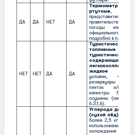
Термометр или б
ртутные
, пере
представителем
ДА
ДА
НЕТ
ДА
правительственн
погоды или анал
официального орг
подробно в п. 6.3.2.1)
Туристические 
топливные кани
туристических 
содержащие
легковоспламеня
жидкое топлив
НЕТ
НЕТ
ДА
ДА
условии, что т
резервуары турис
плиток и/или т
канистры были п
осушены (см. подр
6.3.1.6).
Углерода диоксид
(сухой лёд)
, в кол
более 2,5 кг на че
использовании 
охлаждения перев