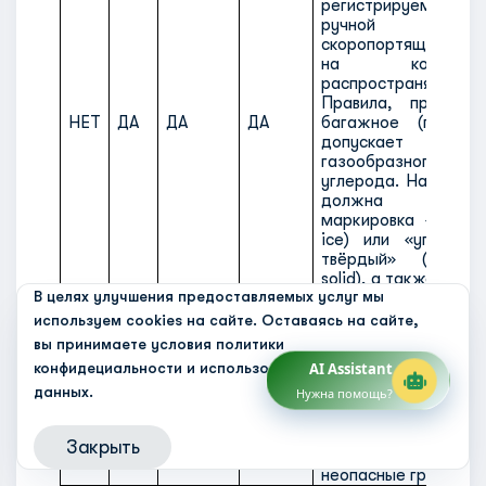
регистрируемом б
ручной к
скоропортящихся п
на котор
распространяются 
Правила, при усл
НЕТ
ДА
ДА
ДА
багажное (грузов
допускает 
газообразного 
углерода. На багаж
должна нано
маркировка «сухой 
ice) или «углерод
твёрдый» (carbon
solid), а также знач
В целях улучшения предоставляемых услуг мы
нетто сухого льда и
о том, что мас
используем cookies на сайте. Оставаясь на сайте,
составляет 2,5 кг ил
вы принимаете условия
политики
Упаковки изолир
конфидециальности и использования персональных
AI Assistant
содержащие охл
данных.
Нужна помощь?
жидкий азот
(dr
НЕТ
ДА
ДА
НЕТ
полностью абсорб
пористым мате
Закрыть
содержащие 
неопасные грузы.