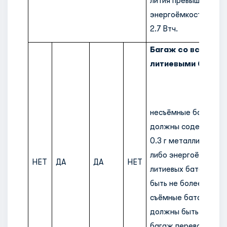
лития превышает 0.3 
энергоёмкость кото
2.7 Втч.
Багаж со встрое
литиевыми батаре
несъёмные батареи.
должны содержать 
0.3 г металлическог
либо энергоёмкость 
НЕТ
ДА
ДА
НЕТ
литиевых батарей д
быть не более 2.7 Вт
съёмные батареи. Б
должны быть извлеч
багаж перевозится в