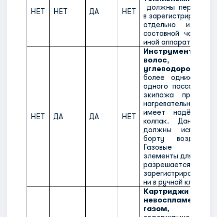
должны перевозить
НЕТ
НЕТ
ДА
НЕТ
в зарегистрированн
отдельно или в 
составной части м
иной аппаратуры.
Инструменты для
волос
,
сод
углеводородный
более одних (1) 
одного пассажира 
экипажа при усло
нагревательный
имеет надёжный 
НЕТ
ДА
ДА
НЕТ
колпак. Данные 
должны использов
борту воздушног
Газовые дозапр
элементы для таких
разрешается перево
зарегистрированно
ни в ручной клади.
Картриджи (балло
невоспламеняющ
газом, небо