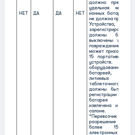
должно превышат
удельная мощност
НЕТ
ДА
ДА
НЕТ
ионных батарей в в
не должна превышат
Устройства, пере
зарегистрированно
должны быть по
выключены и защ
повреждения. На 
может приходиться
15 портативных эл
устройств. У 
оборудованного 
батареей, отли
литиевых эле
таблеточного типа
должны быть съём
регистрации тако
батарея долж
извлечена и перев
салоне.
*Перевозчик мо
разрешение на п
более 15 порт
электронных устройс