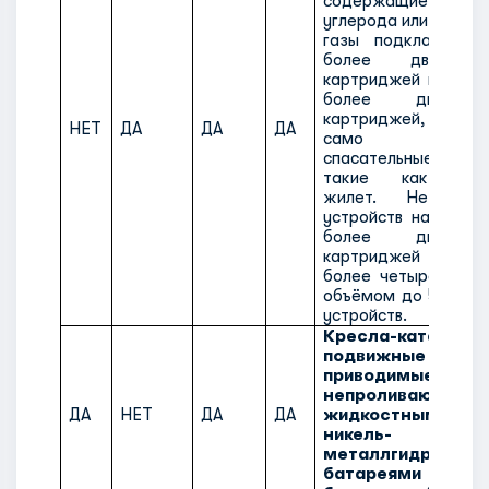
содержащие д
углерода или други
газы подкласса 2
более двух не
картриджей на чело
более двух з
картриджей, вста
НЕТ
ДА
ДА
ДА
само надува
спасательные уст
такие как спас
жилет. Не бол
устройств на пасса
более двух з
картриджей на чел
более четырёх кар
объёмом до 50 мл д
устройств.
Кресла-каталки/д
подвижные ср
приводимые в д
непроливающими
ДА
НЕТ
ДА
ДА
жидкостными ба
никель-
металлгидридны
батареями или