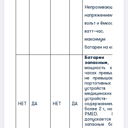
Непроливающиеся 
напряжением не 
вольт и ёмкостью не
ватт-час. Допу
максимум две з
батареи на каждого 
Батареи лит
запасные
, уд
мощность которых
часах превышает 10
не превышает 160
портативных эле
устройств и пор
медицинских эле
устройств- (PMED
НЕТ
ДА
НЕТ
ДА
содержанием мета
более 2 г, но не бол
PMED. К пер
допускается макс
запасные батареи