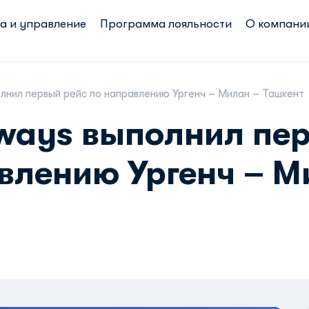
а и управление
Программа лояльности
О компани
олнил первый рейс по направлению Ургенч – Милан – Ташкент
rways выполнил пе
влению Ургенч – М