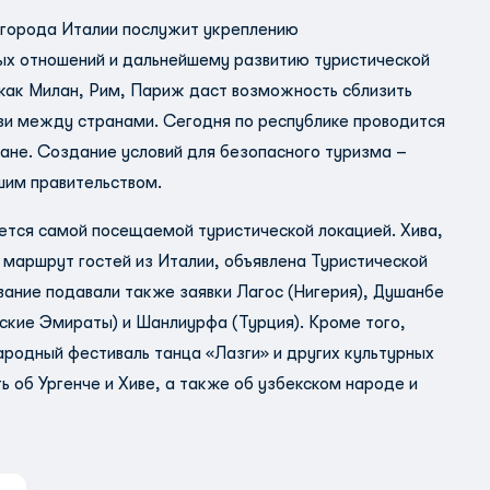
 города Италии послужит укреплению
ых отношений и дальнейшему развитию туристической
 как Милан, Рим, Париж даст возможность сблизить
зи между странами. Сегодня по республике проводится
ане. Создание условий для безопасного туризма –
шим правительством.
ется самой посещаемой туристической локацией. Хива,
й маршрут гостей из Италии, объявлена Туристической
вание подавали также заявки Лагос (Нигерия), Душанбе
ские Эмираты) и Шанлиурфа (Турция). Кроме того,
родный фестиваль танца «Лазги» и других культурных
 об Ургенче и Хиве, а также об узбекском народе и