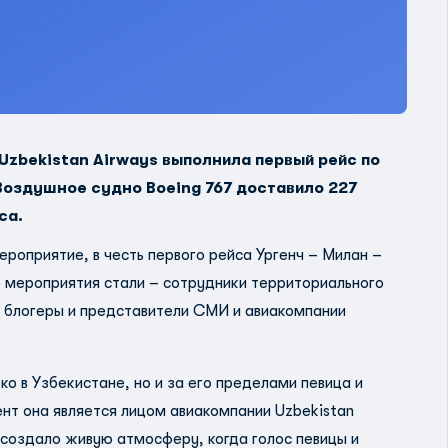
 Uzbekistan Airways выполнила первый рейс по
Воздушное судно Boeing 767 доставило 227
са.
оприятие, в честь первого рейса Ургенч – Милан –
 мероприятия стали – сотрудники территориального
, блогеры и представители СМИ и авиакомпании
ко в Узбекистане, но и за его пределами певица и
т она является лицом авиакомпании Uzbekistan
 создало живую атмосферу, когда голос певицы и