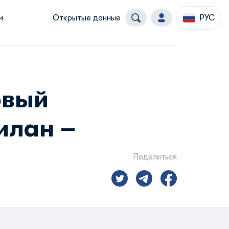
и
Открытые данные
РУС
рвый
илан –
Поделиться