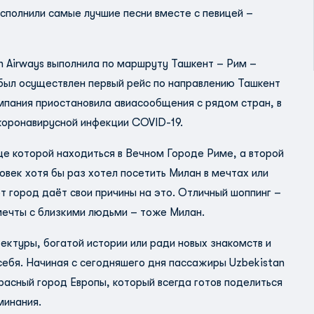
исполнили самые лучшие песни вместе с певицей –
n Airways выполнила по маршруту Ташкент – Рим –
 был осуществлен первый рейс по направлению Ташкент
омпания приостановила авиасообщения с рядом стран, в
 коронавирусной инфекции COVID-19.
це которой находиться в Вечном Городе Риме, а второй
век хотя бы раз хотел посетить Милан в мечтах или
от город даёт свои причины на это. Отличный шоппинг –
 мечты с близкими людьми – тоже Милан.
ектуры, богатой истории или ради новых знакомств и
себя. Начиная с сегодняшего дня пассажиры Uzbekistan
расный город Европы, который всегда готов поделиться
минания.