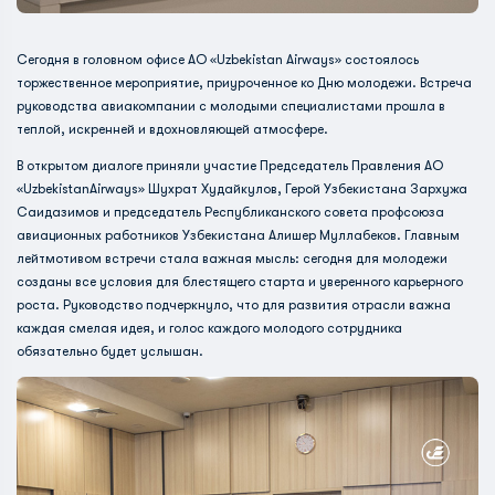
Сегодня в головном офисе АО «Uzbekistan Airways» состоялось
торжественное мероприятие, приуроченное ко Дню молодежи. Встреча
руководства авиакомпании с молодыми специалистами прошла в
теплой, искренней и вдохновляющей атмосфере.
В открытом диалоге приняли участие Председатель Правления АО
«UzbekistanAirways» Шухрат Худайкулов, Герой Узбекистана Зархужа
Саидазимов и председатель Республиканского совета профсоюза
авиационных работников Узбекистана Алишер Муллабеков. Главным
лейтмотивом встречи стала важная мысль: сегодня для молодежи
созданы все условия для блестящего старта и уверенного карьерного
роста. Руководство подчеркнуло, что для развития отрасли важна
каждая смелая идея, и голос каждого молодого сотрудника
обязательно будет услышан.