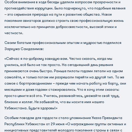
Особое внимание в ходе беседы уделили вопросам прозрачности и
противодействия коррупции. Было подчеркнуто, что подобные явления
– это серьезная преграда на пути к развитию общества. Новое
поколение авиаторов должно строить свою профессиональную жизнь
исключительно на принципах добросовестности, высокой этики и
честности.
Своим богатым профессиональным опытом и мудростью поделился
Зархужа Саидазимов:
«Сейчас я по-доброму завидую вам. Честно сказать, когда мы
учились, всё было не так просто. На сегодняшний день решения
принимаются очень быстро. Раньше пилоты годами летали на одном
самолёте, и только потом им разрешали перейти на другой тип. То же
самое с бортпроводниками – прежде чем начать работу на борту, они
месяцами и даже годами стажировались. Что я хочу этим сказать:
просто цените всё это. Учитесь, развивайтесь, уважайте свой труд,
близких и коллег. Не забывайте, что вы носите имя нашего
Узбекистана. Будьте здоровы!»
Особым поводом для гордости стало упоминание Указа Президента
Республики Узбекистан от 29 июня «О награждении группы активных и
инициативных представителей молодого поколения страны в связи с