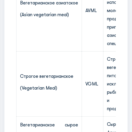
использова
Bегетарианское азиатское
AVML
молочных
(Asian vegetarian meal)
продуктов,
приправлен
азиатскими
специями.
Строгое
вегетариан
питание с
Строгое вегетарианское
VGML
исключение
(Vegetarian Meal)
рыбы, яиц,
и мол
продуктов.
Сырые о
Вегетарианское сырое