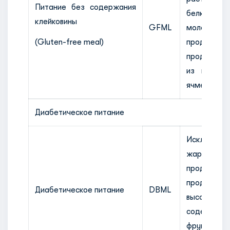
Питание без содержания
белка, ис
клейковины
GFML
молочные
(Gluten-free meal)
проду
продукты
из пшениц
ячменя, овс
Диабетическое питание
Исключены
жаренные
продукты,
проду
Диабетическое питание
DBML
высоким
содержани
фруктозы, 