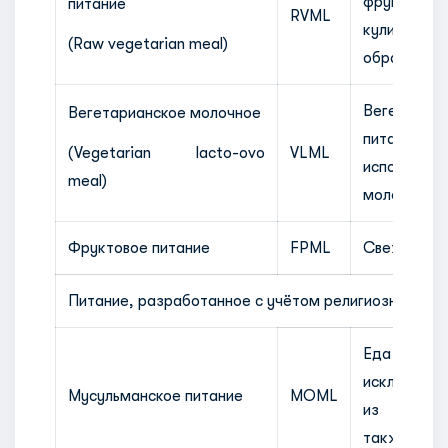
фрукты
питание
RVML
кулинарной
(Raw vegetarian meal)
обработки
Вегетариан
Вегетарианское молочное
питан
(Vegetarian lacto-ovo
VLML
использова
meal)
молока и яи
Фруктовое питание
FPML
Свежие фр
Питание, разработанное с учётом религиозных уб
Еда в к
исключен
Мусульманское питание
MOML
из свин
также жел