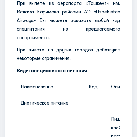
При вылете из аэропорта «Ташкент» им.
Ислама Каримова рейсами АО «Uzbekistan
Airways» Вы можете заказать любой вид
спецпитания из предлагаемого
ассортимента.
При вылете из других городов действуют
некоторые ограничения.
Виды специального питания
Наименование
Код
Описание р
Диетическое питание
Пища
клейков
растительн