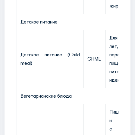
жирные про
Детское питание
Для детей
лет, мягка
Детское питание (Child
пережевыв
CHML
meal)
пища, пр
питания
идентифици
Вегетарианские блюда
Пища бе
и р
с ограни