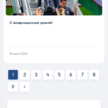
С возвращением домой!
01 июля 2026
1
2
3
4
5
6
7
8
9