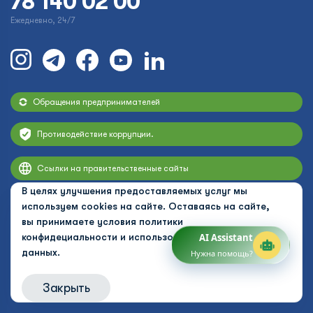
78 140 02 00
Ежедневно, 24/7
Обращения предпринимателей
Противодействие коррупции.
Ссылки на правительственные сайты
В целях улучшения предоставляемых услуг мы
используем cookies на сайте. Оставаясь на сайте,
вы принимаете условия
политики
конфидециальности и использования персональных
AI Assistant
данных.
Нужна помощь?
Закрыть
© 2026 Uzbekistan Airways