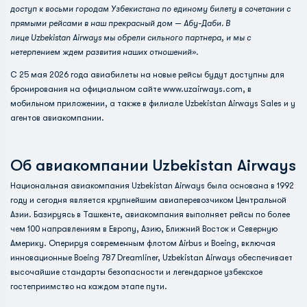
доступ к восьми городам Узбекистана по единому билету в сочетании с
прямыми рейсами в наш прекрасный дом — Абу-Даби. В
лице Uzbekistan Airways мы обрели сильного партнера, и мы с
нетерпением ждем развития наших отношений».
С 25 мая 2026 года авиабилеты на новые рейсы будут доступны для
бронирования на официальном сайте
www.uzairways.com
, в
мобильном приложении, а также в филиале Uzbekistan Airways Sales и у
агентов авиакомпании.
Об авиакомпании Uzbekistan Airways
Национальная авиакомпания Uzbekistan Airways была основана в 1992
году и сегодня является крупнейшим авиаперевозчиком Центральной
Азии. Базируясь в Ташкенте, авиакомпания выполняет рейсы по более
чем 100 направлениям в Европу, Азию, Ближний Восток и Северную
Америку. Оперируя современным флотом Airbus и Boeing, включая
инновационные Boeing 787 Dreamliner, Uzbekistan Airways обеспечивает
высочайшие стандарты безопасности и легендарное узбекское
гостеприимство на каждом этапе пути.