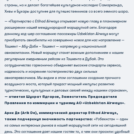
страны, но и делает богатейшее культурное наследие Самарканда,
Хивы и Бухары доступнее для путешественников со всего земного шара.
— «Партнерство с Etihad Airways открывает новую главу в планомерном
расширении нашей международной маршрутной сети. Благодаря
данному код-шер соглашению пассажиры Uzbekistan Airways могут
приобретать авиабилеты на совершенно новое для нас направление —
Ташкент – Абу-Даби – Ташкент — напрямую у национальной
авиакомпании. Новый маршрут станет важным дополнением к нашим
регулярным ежедневным рейсам из Ташкента в Дубай. Это
сотрудничество гармонично объединяет высокие стандарты сервиса,
надежность и искреннее гостеприимство двух сильных
авиаперевозчиков. Мы видим в этом соглашении создание прочного
воздушного моста, который придаст мощный импульс развитию
туристических, культурных и деловых связей между нашими странами»,
— отметил Шухрат Ядгаров, Заместитель Председателя
Правления по коммерции и туризму АО «Uzbekistan Airways».
Арик Де (Arik De), коммерческий директор Etihad Airways,
также подчеркнул значимость партнерства:
«Узбекистан — один
из самых интересных рынков в нашей маршрутной сети на сегодняшний
день. Это соглашение дает нашим гостям то, о чем они просили: удобный