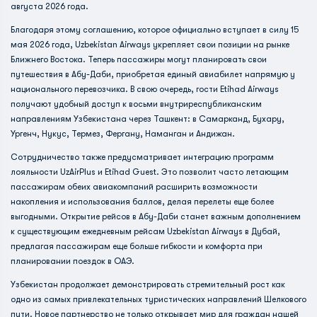
августа 2026 года.
Благодаря этому соглашению, которое официально вступает в силу 15
мая 2026 года, Uzbekistan Airways укрепляет свои позиции на рынке
Ближнего Востока. Теперь пассажиры могут планировать свои
путешествия в Абу-Даби, приобретая единый авиабилет напрямую у
национального перевозчика. В свою очередь, гости Etihad Airways
получают удобный доступ к восьми внутриреспубликанским
направлениям Узбекистана через Ташкент: в Самарканд, Бухару,
Ургенч, Нукус, Термез, Фергану, Наманган и Андижан.
Сотрудничество также предусматривает интеграцию программ
лояльности UzAirPlus и Etihad Guest. Это позволит часто летающим
пассажирам обеих авиакомпаний расширить возможности
накопления и использования баллов, делая перелеты еще более
выгодными. Открытие рейсов в Абу-Даби станет важным дополнением
к существующим ежедневным рейсам Uzbekistan Airways в Дубай,
предлагая пассажирам еще больше гибкости и комфорта при
планировании поездок в ОАЭ.
Узбекистан продолжает демонстрировать стремительный рост как
одно из самых привлекательных туристических направлений Шелкового
пути. Новое партнерство не только открывает мир для граждан нашей