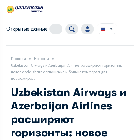
Открытые данные
РУС
Главная
Новости
Uzbekistan Airways и Azerbaijan Airlines расширяют горизонты:
новое code-share соглашение и больше комфорта для
пассажиров!
Uzbekistan Airways и
Azerbaijan Airlines
расширяют
горизонты: новое