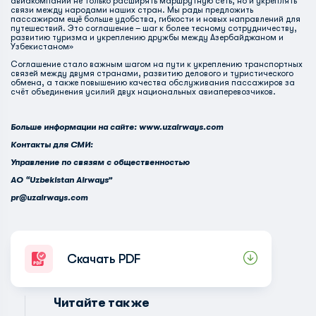
авиакомпаний не только расширять маршрутную сеть, но и укреплять
связи между народами наших стран. Мы рады предложить
пассажирам ещё больше удобства, гибкости и новых направлений для
путешествий. Это соглашение – шаг к более тесному сотрудничеству,
развитию туризма и укреплению дружбы между Азербайджаном и
Узбекистаном»
Соглашение стало важным шагом на пути к укреплению транспортных
связей между двумя странами, развитию делового и туристического
обмена, а также повышению качества обслуживания пассажиров за
счёт объединения усилий двух национальных авиаперевозчиков.
Больше информации на сайте: www.uzairways.com
Контакты для СМИ:
Управление по связям с общественностью
АО “Uzbekistan Airways”
pr@uzairways.com
Скачать PDF
Читайте также