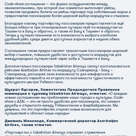
Code-share соглашение — это форма сотрудничества между
авиакомпаниями, при которой они совместно выполняют рейсы,
позволяя продавать билеты на рейсы партнера под собственным кодом и
предоставляя пассажирам более широкий выбор маршрутов и стыковок.
Благодаря новому партнёрству пассажирам предоставляется ещё
больше гибкости при планировании путешествий по маршрутам из
Ташкента в Баку и обратно, а также из Баку в Ташкент и обратно.
Теперь у путешественников есть возможность выбрать наиболее
удобный рейс среди девяти доступных вариантов в неделю обеих
авиакомпаний.
Соглашение также предоставляет транзитным пассажирам широкий
выбор стыковок, повышая удобство и доступность маршрутов для
международных путешествий через хабы в Ташкенте и Баку.
Дополнительно пассажиры Uzbekistan Airways смогут воспользоваться
рейсами Azerbaijan Airlines по маршруту Самарканд – Баку –
Самарканд, расширяя свои возможности для комфортного и
эффективного перелёта из второго по значимости туристического и
культурного центра Узбекистана.
Шухрат Ядгаров, Заместитель Председателя Правления
коммерции и туризму Uzbekistan Airways, отметил:
«С каждым
новым соглашением мы приближаем наши города и культуры. Code-
share с AZAL — это не просто удобство для пассажиров, это символ
дружбы и открытости между Узбекистаном и Азербайджаном. Мы
уверены, что это партнёрство откроет новые возможности для
путешествий и сблизит наши народы»
Джамиль Манизаде, Коммерческий директор Azerbaijan
Airlines, также отметил:
«Партнерство с Uzbekistan Airways отражает стремление