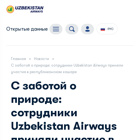
Открытые данные
РУС
Главная
Новости
С заботой о природе: сотрудники Uzbekistan Airways приняли
участие в республиканском хашаре
С заботой о
природе:
сотрудники
Uzbekistan Airways
приняли участие в