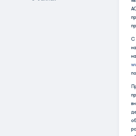
я
А
п
пр
С
н
н
w
по
П
пр
в
д
о
р