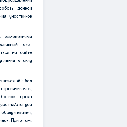
 подразделений
работы данной
ия участников
с изменениями
ованный текст
ться на сайте
пления в силу
еняться АО без
 ограничиваясь,
баллов, срока
уровня/статуса
 обслуживания,
ллов. При этом,