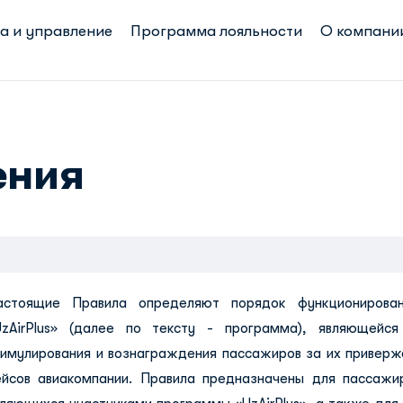
а и управление
Программа лояльности
О компани
ения
астоящие Правила определяют порядок функционирова
UzAirPlus» (далее по тексту - программа), являющейся
тимулирования и вознаграждения пассажиров за их приверж
ейсов авиакомпании. Правила предназначены для пассажи