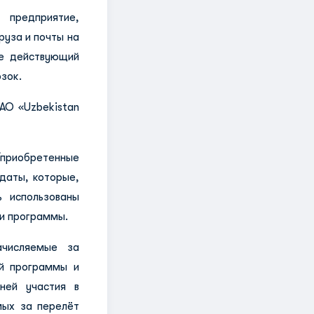
 предприятие,
уза и почты на
е действующий
зок.
АО «Uzbekistan
приобретенные
даты, которые,
 использованы
и программы.
ачисляемые за
ий программы и
ней участия в
мых за перелёт