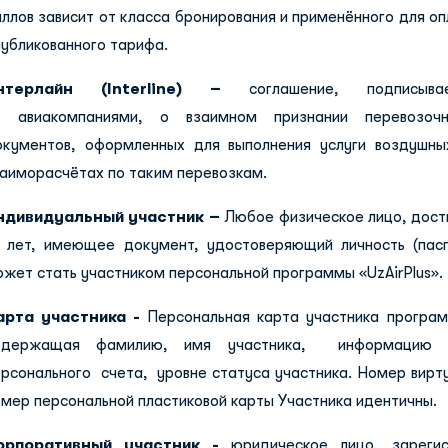
ллов зависит от класса бронирования и применённого для о
убликованного тарифа.
нтерлайн (Interline) –
соглашение, подписыв
виакомпаниями, о взаимном признании перевозочн
окументов, оформленных для выполнения услуги воздушны
заиморасчётах по таким перевозкам.
ндивидуальный участник –
Любое физическое лицо, дост
6 лет, имеющее документ, удостоверяющий личность (пасп
жет стать участником персональной программы «UzAirPlus».
арта участника -
Персональная карта участника программ
одержащая фамилию, имя участника, информац
ерсонального счета, уровне статуса участника. Номер вирт
мер персональной пластиковой карты Участника идентичны.
орпоративный участник -
юридическое лицо, зарегис