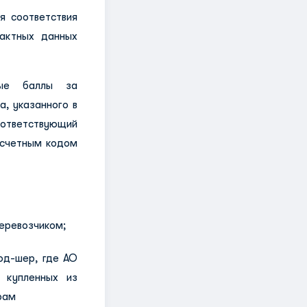
я соответствия
тактных данных
ные баллы за
, указанного в
ответствующий
асчетным кодом
перевозчиком;
од-шер, где АО
 купленных из
рам