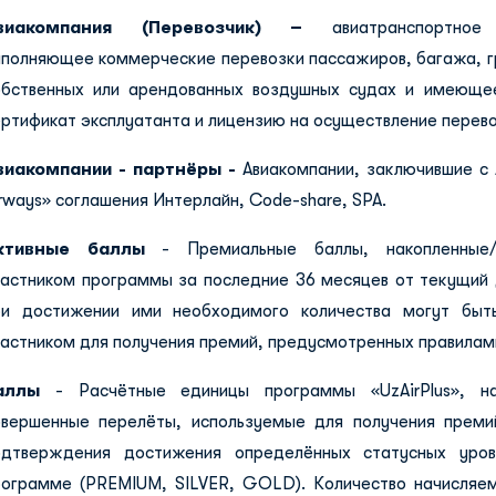
виакомпания (Перевозчик) –
авиатранспортное
ыполняющее коммерческие перевозки пассажиров, багажа, гр
обственных или арендованных воздушных судах и имеюще
ртификат эксплуатанта и лицензию на осуществление перево
виакомпании - партнёры -
Авиакомпании, заключившие с 
rways» соглашения Интерлайн, Code-share, SPA.
ктивные баллы
- Премиальные баллы, накопленные/
частником программы за последние 36 месяцев от текущий 
ри достижении ими необходимого количества могут быть
частником для получения премий, предусмотренных правилам
аллы
- Расчётные единицы программы «UzAirPlus», н
овершенные перелёты, используемые для получения прем
одтверждения достижения определённых статусных уров
рограмме (PREMIUM, SILVER, GOLD). Количество начисляе