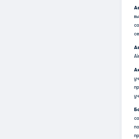
А
в
с
се
А
Ai
А
у
п
у
Б
с
п
п