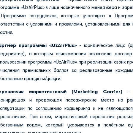
рограмме «UzAirPlus» в лице назначенного менеджера и зар
 Программе сотрудников, которые участвуют в Програм
оответствии с условиями и правилами, установленными для 
частия.
артнёр программы «UzAirPlus» -
юридическое лицо (о
редприятие), с которым авиакомпания заключила догово
пользовании программы «UzAirPlus» при реализации своих пр
ачисления премиальных баллов за реализованные каждым
бственные продукты/услуги.
еревозчик маркетинговый (Marketing Carrier) -
а
ронирующая и продающая пассажирские места на рей
ксплуатации по соглашению кодшеринга и не являющаяс
еревозчиком. При этом, маркетинговый перевозчик реали
обственным кодом, который указывается в полётном ку