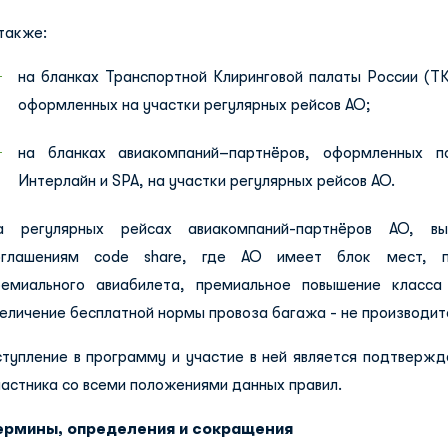
также:
на бланках Транспортной Клиринговой палаты России (ТК
оформленных на участки регулярных рейсов АО;
на бланках авиакомпаний–партнёров, оформленных п
Интерлайн и SPA, на участки регулярных рейсов АО.
а регулярных рейсах авиакомпаний-партнёров АО, в
оглашениям сode share, где АО имеет блок мест, п
ремиального авиабилета, премиальное повышение класса
еличение бесплатной нормы провоза багажа - не производит
ступление в программу и участие в ней является подтвержд
астника со всеми положениями данных правил.
ермины, определения и сокращения