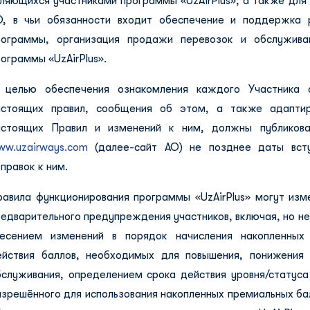
вляющихся участниками программы «UzAirPlus», а также для
О, в чьи обязанности входит обеспечение и поддержка 
рограммы, организация продажи перевозок и обслуживан
ограммы «UzAirPlus».
 целью обеспечения ознакомления каждого Участника 
астоящих правил, сообщения об этом, а также адаптир
астоящих Правил и изменений к ним, должны публикова
ww.uzairways.com
(далее-сайт АО) не позднее даты всту
правок к ним.
равила функционирования программы «UzAirPlus» могут изм
едварительного предупреждения участников, включая, но не
несением изменений в порядок начисления накопленных 
ействия баллов, необходимых для повышения, понижения 
бслуживания, определением срока действия уровня/статуса
азрешённого для использования накопленных премиальных ба