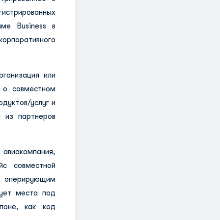
егистрированных
ме Business в
корпоративного
рганизация или
р о совместном
одуктов/услуг и
 из партнеров
виакомпания,
с совместной
я оперирующим
зует места под
поне, как код