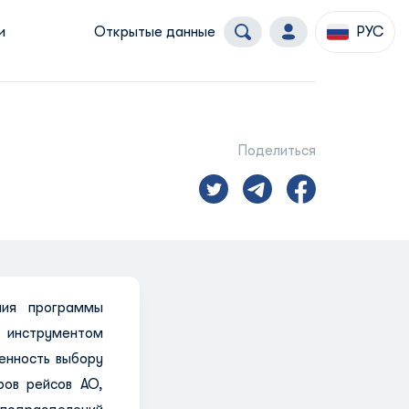
и
Открытые данные
РУС
Поделиться
ния программы
 инструментом
енность выбору
ров рейсов АО,