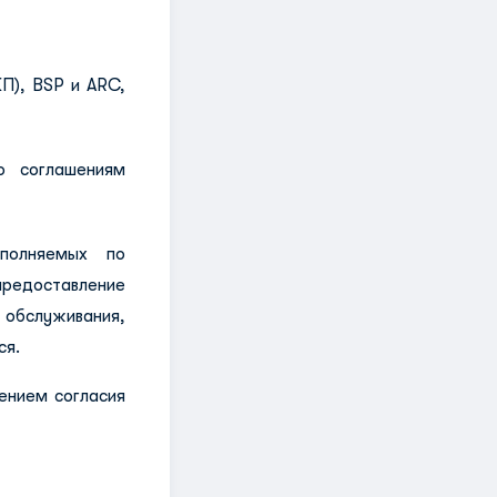
П), BSP и ARC,
о соглашениям
ыполняемых по
редоставление
 обслуживания,
ся.
ением согласия