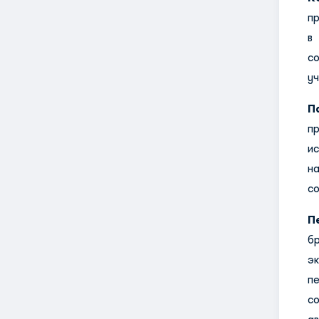
п
в
с
у
П
п
ис
н
со
П
б
э
п
с