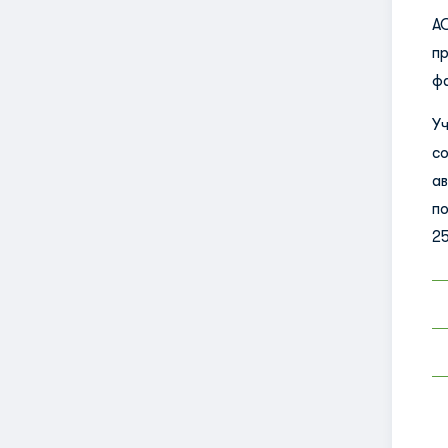
А
п
ф
У
с
а
п
25