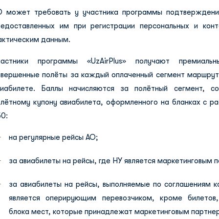
О может требовать у участника программы подтверждени
редоставленных им при регистрации персональных и кон
актическим данным.
частники программы «UzAirPlus» получают премиаль
овершенные полёты за каждый оплаченный сегмент маршрута
виабилете. Баллы начисляются за полётный сегмент, со
олётному купону авиабилета, оформленного на бланках с р
0:
на регулярные рейсы АО;
за авиабилеты на рейсы, где HY является маркетинговым 
за авиабилеты на рейсы, выполняемые по соглашениям к
является оперирующим перевозчиком, кроме билетов,
блока мест, которые принадлежат маркетинговым партне