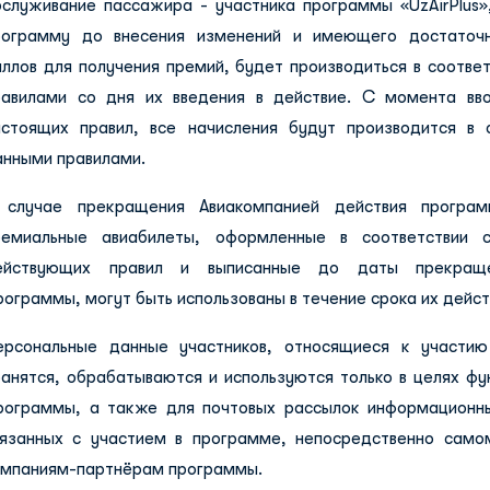
бслуживание пассажира - участника программы «UzAirPlus»,
рограмму до внесения изменений и имеющего достаточн
аллов для получения премий, будет производиться в соотве
равилами со дня их введения в действие. С момента вв
астоящих правил, все начисления будут производится в 
анными правилами.
 случае прекращения Авиакомпанией действия программ
ремиальные авиабилеты, оформленные в соответствии 
ействующих правил и выписанные до даты прекраще
ограммы, могут быть использованы в течение срока их дейст
ерсональные данные участников, относящиеся к участию
ранятся, обрабатываются и используются только в целях фу
рограммы, а также для почтовых рассылок информационн
вязанных с участием в программе, непосредственно само
омпаниям-партнёрам программы.