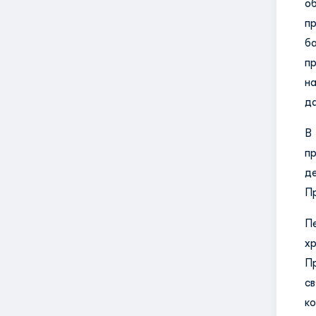
о
п
б
п
н
д
В
п
д
Пр
П
х
П
с
к