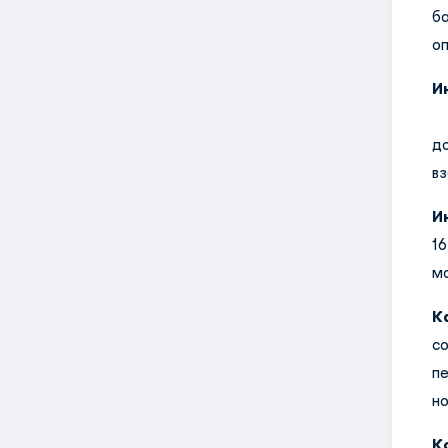
ба
оп
И
а
д
в
И
1
мо
К
с
п
но
К