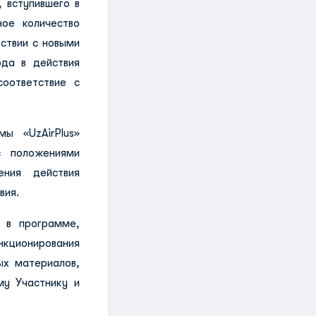
 вступившего в
ое количество
тствии с новыми
ода в действия
соответствие с
ы «UzAirPlus»
с положениями
ния действия
вия.
 в программе,
нкционирования
ых материалов,
му Участнику и