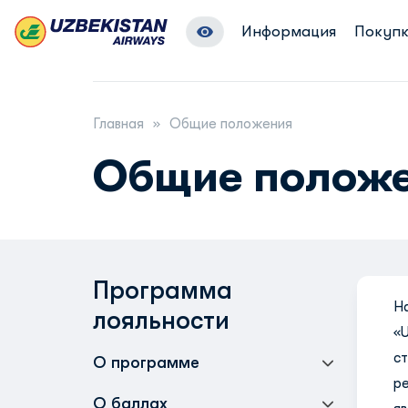
Информация
Покупк
Главная
Общие положения
Общие полож
Программа
Н
лояльности
«
с
О программе
р
О баллах