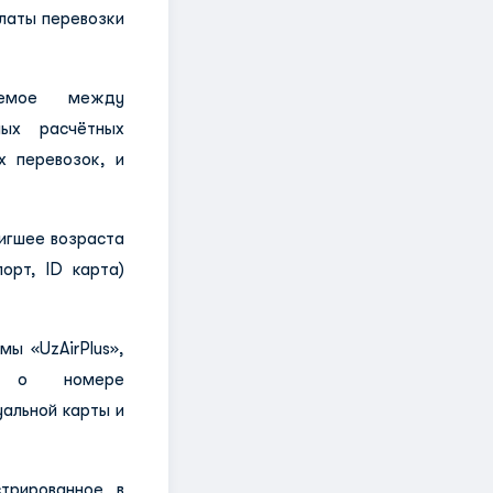
платы перевозки
аемое между
ых расчётных
х перевозок, и
игшее возраста
орт, ID карта)
ы «UzAirPlus»,
ию о номере
уальной карты и
трированное в