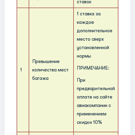
ставок
1 ставка за
каждое
Исклю
дополнительное
соста
место сверх
пасса
установленной
участ
нормы
Превышение
прогр
ПРИМЕЧАНИЕ:
1
количества мест
лета
багажа
пасса
При
имею
предварительной
беспл
оплате на сайте
допол
авиакомпании с
места
применением
скидки 10%