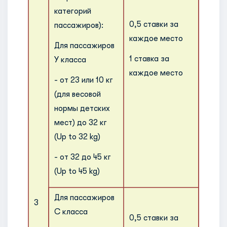
категорий
перев
0,5 ставки за
пассажиров):
регис
каждое место
багаж
Для пассажиров
по св
1 ставка за
Y класса
габар
каждое место
- от 23 или 10 кг
весу 
(для весовой
как
нормы детских
крупн
мест) до 32 кг
и/или
(Up to 32 kg)
тяжел
он об
- от 32 до 45 кг
оплат
(Up to 45 kg)
допол
ставк
Для пассажиров
3
устан
C класса
0,5 ставки за
оплат