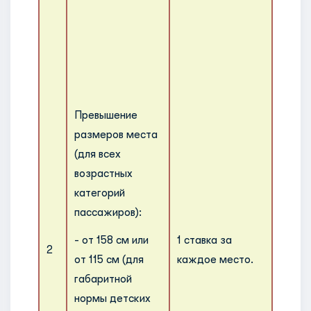
Негаб
тяжел
бага
счита
котор
прев
Превышение
норма
размеров места
разме
(для всех
устан
возрастных
каждо
категорий
обслу
пассажиров):
(боле
- от 158 см или
1 ставка за
сумме
2
от 115 см (для
каждое место.
измер
габаритной
более 
нормы детских
для