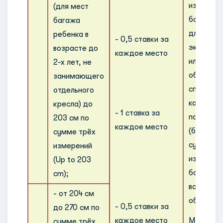
измерени
(для мест
более 23 
багажа
для
ребенка в
- 0,5 ставки за
экономич
возрасте до
каждое место
или бизн
2-х лет, не
обслужив
занимающего
специаль
отдельного
категори
кресла) до
- 1 ставка за
пассажир
203 см по
каждое место
(более 11
сумме трёх
сумме тр
измерений
измерени
(Up to 203
более 10 
cm);
всех кла
- от 204 см
обслужив
- 0,5 ставки за
до 270 см по
каждое место
Места ба
сумме трёх