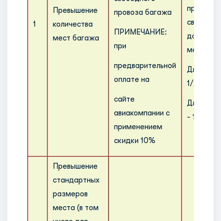
право на
Превышение
провоза багажа
свободны
1
количества
ПРИМЕЧАНИЕ:
дополнит
мест багажа
при
места ба
предварительной
Для уров
оплате на
1/23;
сайте
Для уро
авиакомпании с
- 1/32.
применением
скидки 10%
Превышение
стандартных
размеров
места (в том