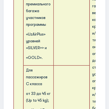
премиального
габарита
багажа
весу опр
участников
как
программы
крупнога
и/или
«UzAirPlus»
тяжелове
уровней
он обяза
«SILVER>> и
оплатить
«GOLD».
дополнит
ставки,
Для
установл
пассажиров
оплаты
С класса
крупнога
от 33 до 45 кг
и/или
(Up to 45 kg);
тяжелове
багажа, 