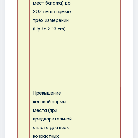
мест багажа) до
эконо
203 см по сумме
или б
трёх измерений
обслу
(Up to 203 cm)
катег
пасса
115 с
трёх 
весом
для в
обслу
Превышение
весовой нормы
места (при
предварительной
оплате для всех
Если 
возрастных
предъ