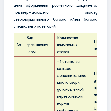
день оформления расчётного документа,
подтверждающего оплату
сверхнормативного багажа и/или багажа
специальных категорий.
Вид
Количество
Правила 
№
превышения
взимаемых
перевозк
норм
ставок
- 1 ставка за
каждое
Пассажи
дополнительное
участник
место сверх
программ
установленной
летающи
перевозчиком
пассажи
нормы
UzAirPlu
свободного