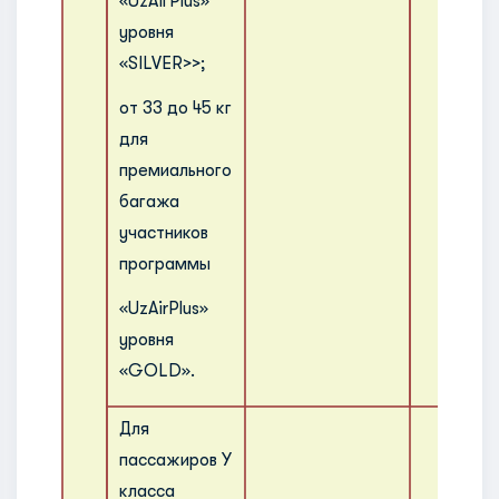
«UzAiгPlus»
уровня
«SILVER>>;
от 33 до 45 кг
для
премиального
багажа
участников
программы
«UzAirPlus»
уровня
«GOLD».
Для
пассажиров У
класса