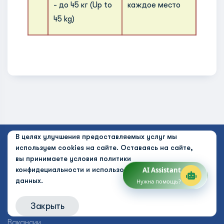
- до 45 кг (Up to
каждое место
45 kg)
В целях улучшения предоставляемых услуг мы
используем cookies на сайте. Оставаясь на сайте,
Компания
вы принимаете условия
политики
Корпоративное управление
конфидециальности и использования персональных
AI Assistant
Структура
данных.
Нужна помощь?
История создания
Связаться с нами
Закрыть
Новости
Вакансии