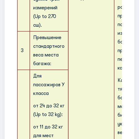
размеры 
измерений
превышаю
(Up to 270
по сумме
сш).
измерени
Превышение
более 45 
стандартного
3
принимаю
веса места
перевозке
багажа:
качестве 
Для
Каждое 
пассажиров У
тяжелове
класса
багажа 
от 24 до 32 кг
маркиров
(Up to 32 kg):
биркой «
указание
от 11 до 32 кг
веса это
для мест