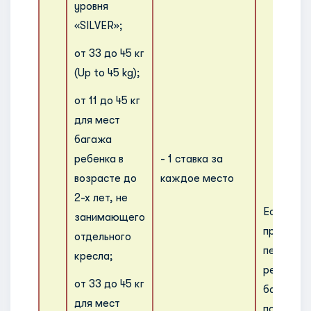
уровня
«SILVER»;
от 33 до 45 кг
(Up to 45 kg);
от 11 до 45 кг
для мест
багажа
ребенка в
- 1 ставка за
возрасте до
каждое место
2-х лет, не
Если пас
занимающего
предъяви
отдельного
перевозк
кресла;
регистри
от 33 до 45 кг
багажа, 
для мест
по своим