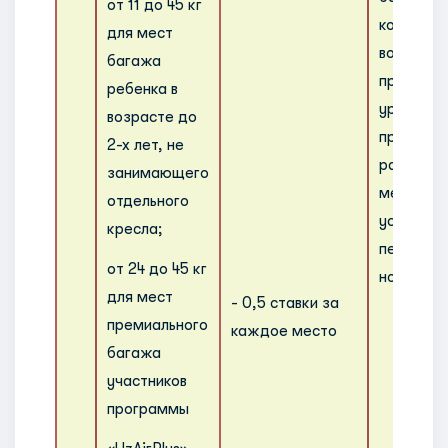
от 11 до 45 кг
которых
для мест
возраста
багажа
пропорци
ребенка в
уровням
возрасте до
превыше
2-х лет, не
размеров
занимающего
мест баг
отдельного
установл
кресла;
перевозч
от 24 до 45 кг
нормами.
для мест
- 0,5 ставки за
премиального
каждое место
багажа
участников
программы