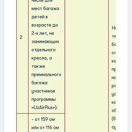
числе для
мест багажа
детей в
возрасте до
Негабари
2-х лет, не
тяжелов
2
занимающих
багажом
отдельного
считаютс
кресла, а
которые
также
превыша
премиального
нормати
багажа
размеры 
участников
установл
программы
каждого 
«UzAirPlus»):
обслужив
(более 15
- от 159 см
сумме тр
или от 116 см