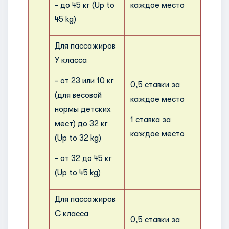
- до 45 кг (Up to
каждое место
крупн
45 kg)
и/или
тяжел
Для пассажиров
багаж
Y класса
котор
- от 23 или 10 кг
возра
0,5 ставки за
(для весовой
пропо
каждое место
нормы детских
уровн
1 ставка за
мест) до 32 кг
превы
каждое место
(Up to 32 kg)
разме
мест 
- от 32 до 45 кг
устан
(Up to 45 kg)
перев
норма
Для пассажиров
C класса
0,5 ставки за