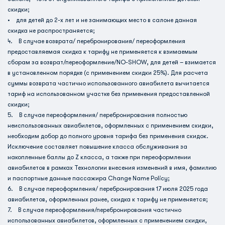
скидки;
• для детей до 2-х лет и не занимающих место в салоне данная
скидка не распространяется;
4. В случае возврата/ перебронирования/ переоформления
предоставляемая скидка к тарифу не применяется к взимаемым
сборам за возврат/переоформление/NO-SHOW, для детей – взимается
в установленном порядке (с применением скидки 25%). Для расчета
суммы возврата частично использованного авиабилета вычитается
тариф на использованном участке без применения предоставленной
скидки;
5. В случае переоформления/ перебронирования полностью
неиспользованных авиабилетов, оформленных с применением скидки,
необходим добор до полного уровня тарифа без применения скидок.
Исключение составляет повышение класса обслуживания за
накопленные баллы до Z класса, а также при переоформлении
авиабилетов в рамках Технологии внесения изменений в имя, фамилию
и паспортные данные пассажира Change Name Policy;
6. В случае переоформления/ перебронирования 17 июля 2025 года
авиабилетов, оформленных ранее, скидка к тарифу не применяется;
7. В случае переоформления/перебронирования частично
использованных авиабилетов, оформленных с применением скидки,