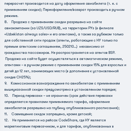
перерасчет производится на дату оформления авиабилета (т. е. с
применением скидки); Переоформление/возврат производить в ручном
режиме.
8. Продажа с применением скидки разрешена на сайте
авиакомпании (за UZS/USD/RUB), на территории РУз (в филиале
«Uzbekistan airways sales» и его агентами), а также за рубежом только
для собственной сети продаж (агенты, работающие с HY только по
прямым агентским соглашениям, 250210…) независимо от
гражданства пассажиров. Не распространяется на агентов BSP.
Продажа на сайте будет осуществляться в автоматическом режиме,
агентами – в ручном режиме с применением скидки 15% для взрослых и
детей до 12 лет, занимающих место (в дополнение к установленной
скидке CH25%);
9. Комиссионное вознаграждение по авиабилетам с применением
вышеуказанной скидки предусмотрено в установленном порядке;
10. Период перевозки – не ограничен (срок действия перевозки
определяется правилами применяемого тарифа, оформление
авиабилетов разрешено на глубину опубликованного расписания);
11. Совмещение скидок запрещено, кроме детской;
12. Не применяется на рейсах CodeShare, где HY является
маркетинговым перевозчиком, и для тарифов, опубликованных в