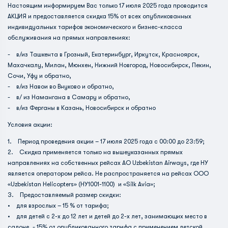
Настоящим информируем Вас только 17 июля 2025 года проводится
АКЦИЯ и предоставляется скидка 15% от всех опубликованных
индивидуальных тарифов экономического и бизнес-класса
обслуживания на прямых направлениях:
- в/из Ташкента в Грозный, Екатеринбург, Иркутск, Красноярск,
Махачкалу, Милан, Мюнхен, Нижний Новгород, Новосибирск, Пекин,
Сочи, Уфу и обратно,
- в/из Навои во Внуково и обратно,
- в/ из Намангана в Самару и обратно,
- в/из Ферганы в Казань, Новосибирск и обратно
Условия акции:
1. Период проведения акции – 17 июля 2025 года с 00:00 до 23:59;
2. Скидка применяется только на вышеуказанных прямых
направлениях на собственных рейсах АО Uzbekistan Airways, где HY
является оператором рейса. Не распространяется на рейсах ООО
«Uzbekistan Helicopters» (HY1001-1100) и «Silk Avia»;
3. Предоставляемый размер скидки:
• для взрослых – 15 % от тарифа;
• для детей с 2-х до 12 лет и детей до 2-х лет, занимающих место в
салоне, - 15% от опубликованного тарифа с применением детской