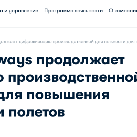
а и управление
Программа лояльности
О компани
одолжает цифровизацию производственной деятельности для
rways продолжает
 производственно
 для повышения
и полетов