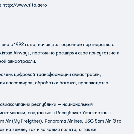
те
http://www.sita.aero
ена с 1992 года, начав долгосрочное партнерство с
stan Airways, постоянно расширяя свое присутствие и
ной авиаотрасли.
уровень цифровой трансформации авиаотрасли,
ия пассажиров, обработки багажа, производства
 авиакомпании республики — национальный
виакомпании, созданные в Республике Узбекистан в
 Air (My Freigther), Panorama Airlines, JSC Sam Air. Это
ак на земле, так и во время полета, а также