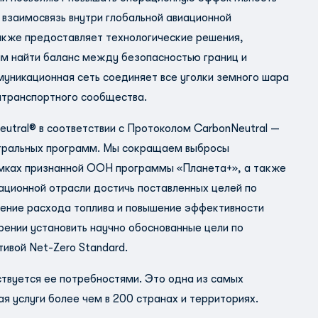
 взаимосвязь внутри глобальной авиационной
также предоставляет технологические решения,
ам найти баланс между безопасностью границ и
никационная сеть соединяет все уголки земного шара
атранспортного сообщества.
eutral® в соответствии с Протоколом CarbonNeutral —
тральных программ. Мы сокращаем выбросы
рамках признанной ООН программы «Планета+», а также
ционной отрасли достичь поставленных целей по
ение расхода топлива и повышение эффективности
рении установить научно обоснованные цели по
ивой Net-Zero Standard.
ствуется ее потребностями. Это одна из самых
 услуги более чем в 200 странах и территориях.