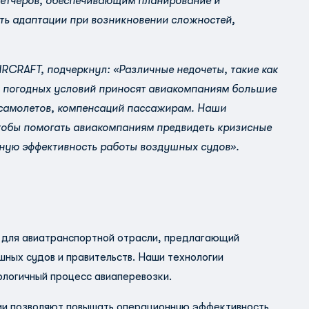
етчеров, обеспечивающим планирование и
сть адаптации при возникновении сложностей,
IRCRAFT, подчеркнул: «Различные недочеты, такие как
а погодных условий приносят авиакомпаниям большие
а самолетов, компенсаций пассажирам. Наши
чтобы помогать авиакомпаниям предвидеть кризисные
ную эффективность работы воздушных судов».
 для авиатранспортной отрасли, предлагающий
шных судов и правительств. Наши технологии
ологичный процесс авиаперевозки.
нии позволяют повышать операционную эффективность