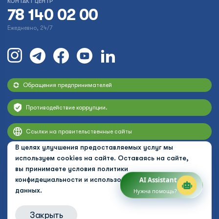
КОНТАКТ ЦЕНТР
78 140 02 00
Ежедневно, 24/7
Обращения предпринимателей
Противодействие коррупции.
Ссылки на правительственные сайты
В целях улучшения предоставляемых услуг мы
используем cookies на сайте. Оставаясь на сайте,
вы принимаете условия
политики
конфидециальности и использования персональных
AI Assistant
данных.
Нужна помощь?
Закрыть
© 2026 Uzbekistan Airways