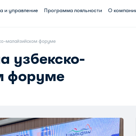
а и управление
Программа лояльности
О компани
ско-малайзийском форуме
а узбекско-
м форуме