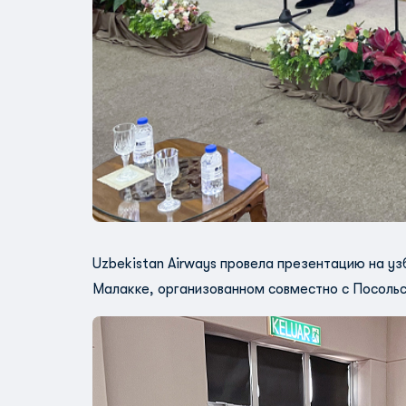
Uzbekistan Airways провела презентацию на у
Малакке, организованном совместно с Посольс