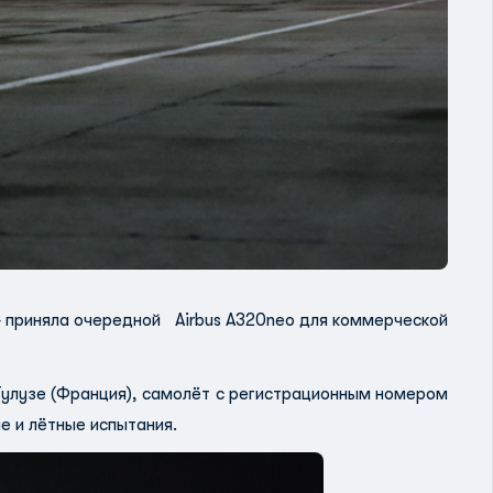
s» приняла очередной Airbus A320neo для коммерческой
 Тулузе (Франция), самолёт с регистрационным номером
е и лётные испытания.