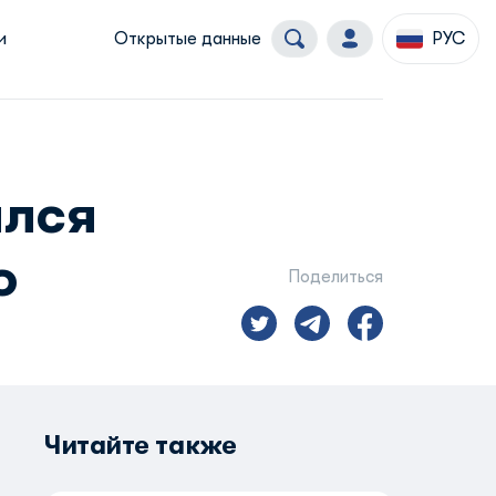
и
Открытые данные
РУС
ился
o
Поделиться
Читайте также