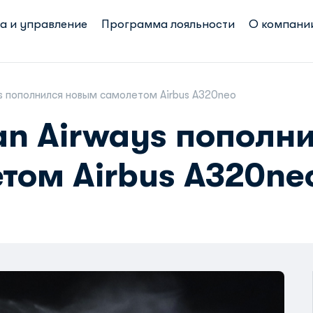
а и управление
Программа лояльности
О компани
s пополнился новым самолетом Airbus A320neo
an Airways пополн
том Airbus A320ne