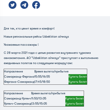
Для тех, кто ценит время и комфорт!
Новые региональные рейсы Uzbekistan airways
Уважаемые пассажиры !
С 28 марта 2021 года с целью развития внутреннего туризма
авиакомпания. АО "Uzbekistan airways" приступает к выполнению
ежедневных полетов по следующим маршрутам:
Направление
Время вылета/прибытия
Самарканд-Фергана
15:55/16:55
Купить билет
Фергана-Самарканд
17:45/18:50
Купить билет
Направление
Время вылета/прибытия
Самарканд-Ургенч
11:50/13:05
Купить билет
Ургенч-Самарканд
13:55/15:05
Купить билет