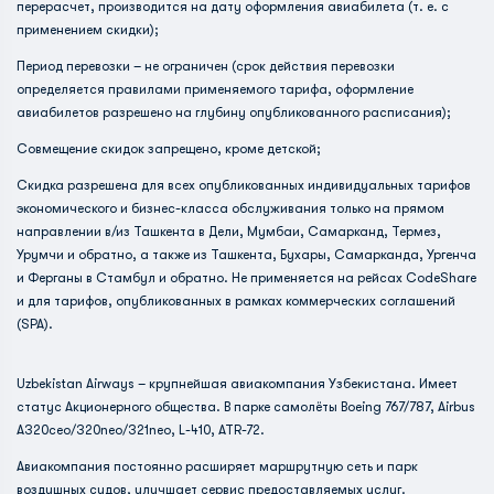
перерасчет, производится на дату оформления авиабилета (т. е. с
применением скидки);
Период перевозки – не ограничен (срок действия перевозки
определяется правилами применяемого тарифа, оформление
авиабилетов разрешено на глубину опубликованного расписания);
Совмещение скидок запрещено, кроме детской;
Скидка разрешена для всех опубликованных индивидуальных тарифов
экономического и бизнес-класса обслуживания только на прямом
направлении в/из Ташкента в Дели, Мумбаи, Самарканд, Термез,
Урумчи и обратно, а также из Ташкента, Бухары, Самарканда, Ургенча
и Ферганы в Стамбул и обратно. Не применяется на рейсах CodeShare
и для тарифов, опубликованных в рамках коммерческих соглашений
(SPA).
Uzbekistan Airways – крупнейшая авиакомпания Узбекистана. Имеет
статус Акционерного общества. В парке самолёты Boeing 767/787, Airbus
А320ceo/320neo/321neo, L-410, ATR-72.
Авиакомпания постоянно расширяет маршрутную сеть и парк
воздушных судов, улучшает сервис предоставляемых услуг.