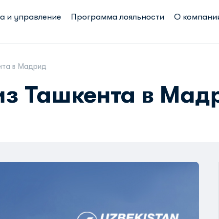
а и управление
Программа лояльности
О компани
нта в Мадрид
из Ташкента в Мад