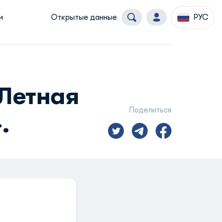
и
Открытые данные
РУС
«Летная
Поделиться
.