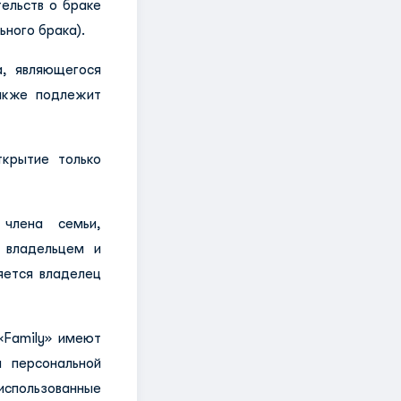
тельств о браке
ного брака).
а, являющегося
акже подлежит
крытие только
 члена семьи,
 владельцем и
яется владелец
«Family» имеют
 персональной
использованные