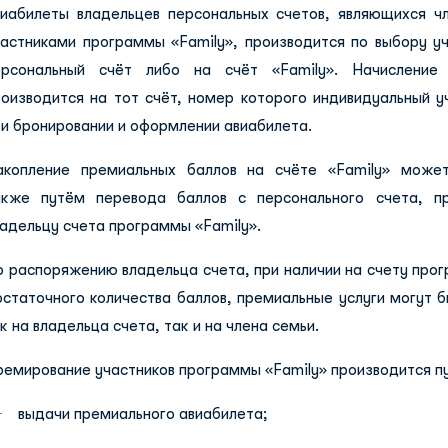
виабилеты владельцев персональных счетов, являющихся ч
частниками программы «Family», производится по выбору уч
ерсональный счёт либо на счёт «Family». Начисление
роизводится на тот счёт, номер которого индивидуальный у
и бронировании и оформлении авиабилета.
акопление премиальных баллов на счёте «Family» может
акже путём перевода баллов с персонального счета, п
адельцу счета программы «Family».
о распоряжению владельца счета, при наличии на счету про
остаточного количества баллов, премиальные услуги могут 
к на владельца счета, так и на члена семьи.
ремирование участников программы «Family» производится п
выдачи премиального авиабилета;