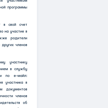
ся участником
йной программы
т в свой счет
о на участие в
акже родители
а
других членов
му участнику
нием в службу
и по е-майл:
ия участника в
им документов
ичности членов
идетельств об