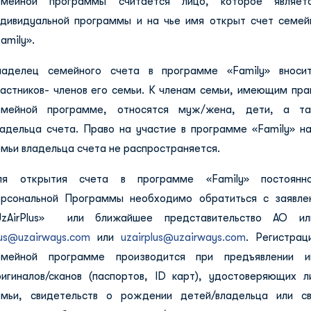
емейной программы считается лицо, которое являет
ндивидуальной программы и на чье имя открыт счет семе
amily».
ладелец семейного счета в программе «
Family
» вноси
астников- членов его семьи.
К членам семьи, имеющим прав
емейной программе, относятся муж/жена, дети, а т
ладельца счета. Право на участие в программе «
Family
» н
мьи владельца счета не распространяется.
ля открытия счета в программе «Family» постоянно
ерсональной Программы необходимо обратиться с заявле
UzAirPlus» или ближайшее представительство АО ил
lus@uzairways.com
или
uzairplus@uzairways.com
. Регистрац
емейной программе производится при предъявлении 
ригиналов/сканов (паспортов, ID карт), удостоверяющих л
емьи, свидетельств о рождении детей/владельца или св