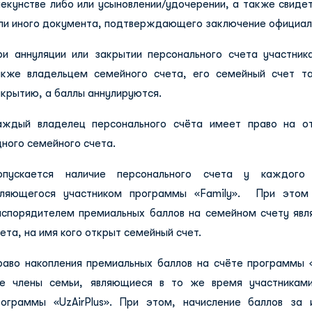
пекунстве либо или усыновлении/удочерении, а также свиде
или иного документа, подтверждающего заключение официаль
ри аннуляции или закрытии персонального счета участник
акже владельцем семейного счета, его семейный счет т
крытию, а баллы аннулируются.
аждый владелец персонального счёта имеет право на от
ного семейного счета.
опускается наличие персонального счета у каждого
вляющегося участником программы «Family». При этом
аспорядителем премиальных баллов на семейном счету явл
ета, на имя кого открыт семейный счет.
раво накопления премиальных баллов на счёте программы 
се члены семьи, являющиеся в то же время участниками
рограммы «UzAirPlus». При этом, начисление баллов за 