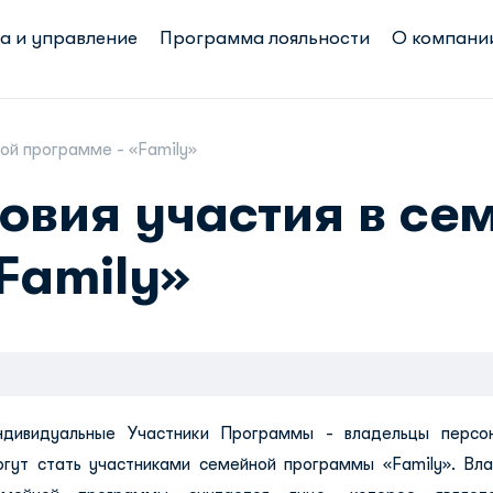
а и управление
Программа лояльности
О компани
ной программе - «Family»
овия участия в се
Family»
ндивидуальные Участники Программы - владельцы персон
огут стать участниками семейной программы «Family». Вл