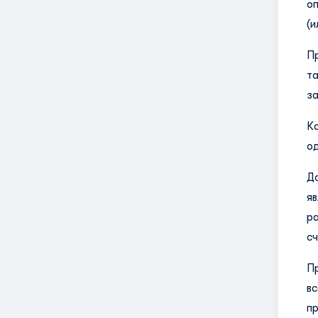
о
(
П
т
за
К
од
Д
я
р
сч
П
в
п