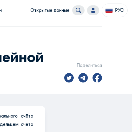
и
Открытые данные
РУС
мейной
Поделиться
ального счёта
адельцем счета