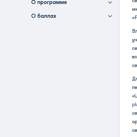
с
О программе
и
О баллах
«F
В
уч
с
в
се
Д
п
«
p
с
о
с