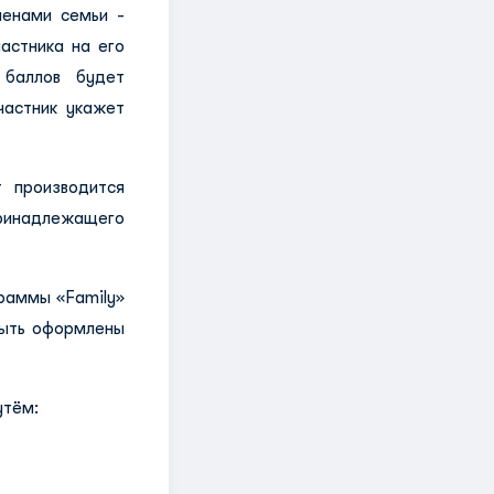
ленами семьи -
астника на его
 баллов будет
частник укажет
 производится
ринадлежащего
граммы «Family»
быть оформлены
утём: