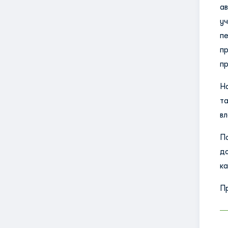
а
у
п
п
пр
Н
т
вл
П
д
ка
П