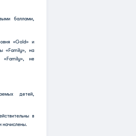
выми баллами,
ровня «Gold» и
ы «Family», на
 «Family», не
аемых детей,
ействительны в
и начислены.