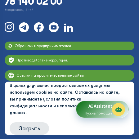
78 140 02 00
Ежедневно, 24/7
Обращения предпринимателей
Противодействие коррупции.
Ссылки на правительственные сайты
В целях улучшения предоставляемых услуг мы
используем cookies на сайте. Оставаясь на сайте,
вы принимаете условия
политики
конфидециальности и использования персональных
AI Assistant
данных.
Нужна помощь?
Закрыть
© 2026 Uzbekistan Airways