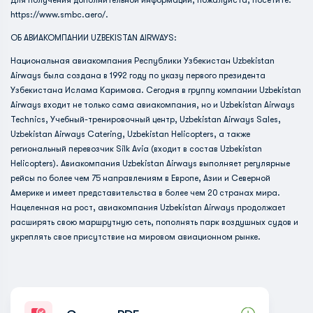
Для получения дополнительной информации, пожалуйста, посетите:
https://www.smbc.aero/.
ОБ АВИАКОМПАНИИ UZBEKISTAN AIRWAYS:
Национальная авиакомпания Республики Узбекистан Uzbekistan
Airways была создана в 1992 году по указу первого президента
Узбекистана Ислама Каримова. Сегодня в группу компании Uzbekistan
Airways входит не только сама авиакомпания, но и Uzbekistan Airways
Technics, Учебный-тренировочный центр, Uzbekistan Airways Sales,
Uzbekistan Airways Catering, Uzbekistan Helicopters, а также
региональный перевозчик Silk Avia (входит в состав Uzbekistan
Helicopters). Авиакомпания Uzbekistan Airways выполняет регулярные
рейсы по более чем 75 направлениям в Европе, Азии и Северной
Америке и имеет представительства в более чем 20 странах мира.
Нацеленная на рост, авиакомпания Uzbekistan Airways продолжает
расширять свою маршрутную сеть, пополнять парк воздушных судов и
укреплять свое присутствие на мировом авиационном рынке.