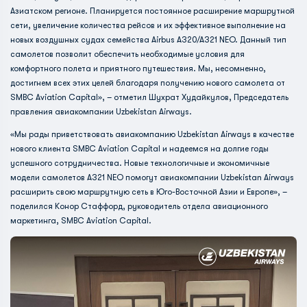
Азиатском регионе. Планируется постоянное расширение маршрутной
сети, увеличение количества рейсов и их эффективное выполнение на
новых воздушных судах семейства Airbus A320/A321 NEO. Данный тип
самолетов позволит обеспечить необходимые условия для
комфортного полета и приятного путешествия. Мы, несомненно,
достигнем всех этих целей благодаря получению нового самолета от
SMBC Aviation Capital», – отметил Шухрат Худайкулов, Председатель
правления авиакомпании Uzbekistan Airways.
«Мы рады приветствовать авиакомпанию Uzbekistan Airways в качестве
нового клиента SMBC Aviation Capital и надеемся на долгие годы
успешного сотрудничества. Новые технологичные и экономичные
модели самолетов A321 NEO помогут авиакомпании Uzbekistan Airways
расширить свою маршрутную сеть в Юго-Восточной Азии и Европе», –
поделился Конор Стаффорд, руководитель отдела авиационного
маркетинга, SMBC Aviation Capital.