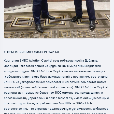
О КОМПАНИИ SMBC AVIATION CAPITAL:
Компания SMBC Aviation Capital со штаб-квартирой в Дублине,
Ирландия, является одним из крупнейших в мире лизингодателей
воздушных судов. SMBC Aviation Capital имеет высококачественную
глобальную клиентскую базу авиакомпаний с портфелем, состоящим
на 83% из узкофюзеляжных самолетов и на 66% из самолетов новых
технологий (по чистой балансовой стоимости). SMBC Aviation Capital
располагает парком из более чем 1000 самолетов, находящимся в
собственности, управлении и обязательствах, имеет сильную позицию
по капиталу и обладает рейтингами A- и BBB+ от S&P и Fitch
соответственно, что отражает долгосрочную устойчивость ее бизнеса.