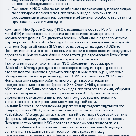
качество обслуживания в полете
Технология NSG обеспечит стабильное подключение, позволяющее
пассажирам пользоваться потоковым видео, обмениваться
сообщениями в реальном времени и эффективно работать в сети на
протяжении всего маршрута
Компания Neo Space Group (NSG), входящая в состав Public Investment
Fund (PIF) и являющаяся ведущим поставщиком коммерческих
космических услуг в Саудовской Аравии, объявила о стратегическом
партнёрстве с Uzbekistan Airways. Цель проекта – внедрение передовой
системы бортовой связи (IFC) на новых воздушных судах A321neo.
Данная инициатива станет важным этапом в модернизации воздушных
перевозок в Центральной Азии и соответствует стремлению Uzbekistan
Airways к лидерству в сфере авиаперевозок в регионе.
Технология нового поколения от NSG обеспечит пассажирам
Uzbekistan Airways доступ к высокоскоростному интернету на всех
этапах полета, включая дальнемагистральные маршруты, которые
обслуживаются воздушными судами A321neo начиная с 2026 года.
Использование мультиорбитального спутникового покрытия,
предоставляемого в партнёрстве с SES Open Orbits, позволит
обеспечить стабильное подключение для потокового вещания, общения
в реальном времени и работы в режиме онлайн. Проект отражает
стремление авиакомпании к постоянному совершенствованию
клиентского опыта и расширению маршрутной сети.
Филипп Карретт, операционный директор и президент спутникового
подразделения NSG, отметил значимость этого партнерства:
«Uzbekistan Airways устанавливает новый стандарт бортовой связи в
Центральной Азии, и мы гордимся тем, что являемся их партнером.
Передовые технологии NSG позволят пассажирам пользоваться
бесперебойным и быстрым интернетом, меняя привычный подход к
связи в полете. Данное партнерство подтверждает нашу
приверженность развитию цифровых решений в авиации и расширению