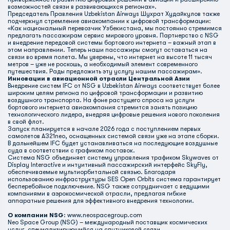
возможностей связи в развивающихся регионах».
Председатель Правления Uzbekistan Airways Шухрат Худайкулов также
подчеркнул стремление авиакомпании к цифровой трансформации:
«Как национальный перевозчик Узбекистана, мы постоянно стремимся
предлагать пассажирам сервис мирового уровня. Партнерство с NSG
и внедрение передовой системы бортового интернета – важный этап в
этом направлении. Теперь наши пассажиры смогут оставаться на
связи во время полета. Мы уверены, что интернет на высоте 11 тысяч
метров – уже не роскошь, а необходимый элемент современного
путешествия. Рады предложить эту услугу нашим пассажирам».
Инновации в авиационной отрасли Центральной Азии
Внедрение систем IFC от NSG в Uzbekistan Airways соответствует более
широким целям региона по цифровой трансформации и развитию
воздушного транспорта. На фоне растущего спроса на услуги
бортового интернета авиакомпания стремится занять позицию
технологического лидера, внедряя цифровые решения нового поколения
в свой флот.
Запуск планируется в начале 2026 года с поступлением первых
самолетов A321neo, оснащенных системой связи уже на этапе сборки.
В дальнейшем IFC будет устанавливаться на последующие воздушные
суда в соответствии с графиком поставок.
Система NSG объединяет систему управления трафиком Skywaves от
Display Interactive и интуитивный пассажирский интерфейс SkyFly,
обеспечиваемые мультиорбитальной связью. Благодаря
использованию инфраструктуры SES Open Orbits система гарантирует
бесперебойное подключение. NSG также сотрудничает с ведущими
компаниями в аэрокосмической отрасли, предлагая гибкие
аппаратные решения для эффективного внедрения технологии.
О компании NSG
:
www.neospacegroup.com
Neo Space Group (NSG) – международный поставщик космических
услуг, специализирующийся на спутниковой связи,