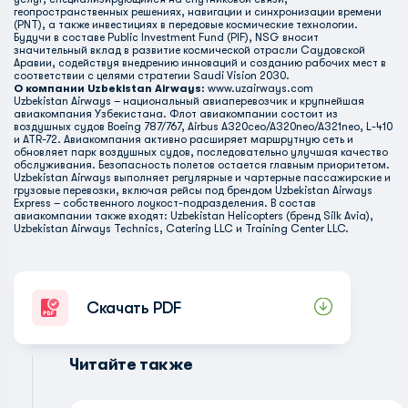
геопространственных решениях, навигации и синхронизации времени
(PNT), а также инвестициях в передовые космические технологии.
Будучи в составе Public Investment Fund (PIF), NSG вносит
значительный вклад в развитие космической отрасли Саудовской
Аравии, содействуя внедрению инноваций и созданию рабочих мест в
соответствии с целями стратегии Saudi Vision 2030.
О компании Uzbekistan Airways:
www.uzairways.com
Uzbekistan Airways – национальный авиаперевозчик и крупнейшая
авиакомпания Узбекистана. Флот авиакомпании состоит из
воздушных судов Boeing 787/767, Airbus A320ceo/A320neo/A321neo, L-410
и ATR-72. Авиакомпания активно расширяет маршрутную сеть и
обновляет парк воздушных судов, последовательно улучшая качество
обслуживания. Безопасность полетов остается главным приоритетом.
Uzbekistan Airways выполняет регулярные и чартерные пассажирские и
грузовые перевозки, включая рейсы под брендом Uzbekistan Airways
Express – собственного лоукост-подразделения. В состав
авиакомпании также входят: Uzbekistan Helicopters (бренд Silk Avia),
Uzbekistan Airways Technics, Catering LLC и Training Center LLC.
Скачать PDF
Читайте также